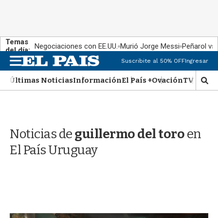
Temas
Negociaciones con EE.UU.
Murió Jorge Messi
Peñarol vs
del día:
M
Suscribite al 50% OFF
Ingresar
e
n
Últimas Noticias
Información
El País +
Ovación
TV Show
M
u
o
s
t
r
Noticias de
guillermo del toro
en
a
r
El País Uruguay
b
�
s
q
u
e
d