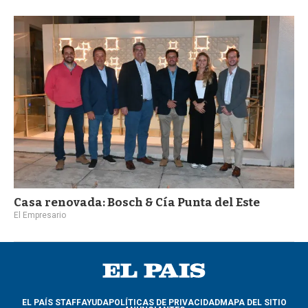
a
Casa renovada: Bosch & Cía Punta del Este
El Empresario
EL PAÍS STAFF
AYUDA
POLÍTICAS DE PRIVACIDAD
MAPA DEL SITIO