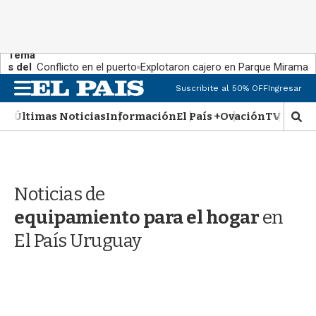
Tema
s del
Conflicto en el puerto
Explotaron cajero en Parque Miramar
día:
M
Suscribite al 50% OFF
Ingresar
e
n
Últimas Noticias
Información
El País +
Ovación
TV Show
M
u
o
s
t
r
Noticias de
a
r
equipamiento para el hogar
en
b
�
El País Uruguay
s
q
u
e
d