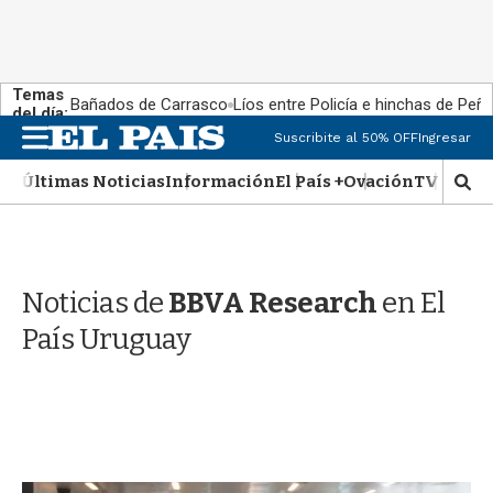
Temas
Bañados de Carrasco
Líos entre Policía e hinchas de Peña
del día:
M
Suscribite al 50% OFF
Ingresar
e
n
Últimas Noticias
Información
El País +
Ovación
TV Show
M
u
o
s
t
r
Noticias de
BBVA Research
en El
a
r
País Uruguay
b
�
s
q
u
e
d