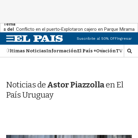
Tema
s del
Conflicto en el puerto
Explotaron cajero en Parque Miramar
día:
M
Suscribite al 50% OFF
Ingresar
e
n
Últimas Noticias
Información
El País +
Ovación
TV Show
M
u
o
s
t
r
Noticias de
Astor Piazzolla
en El
a
r
País Uruguay
b
�
s
q
u
e
d