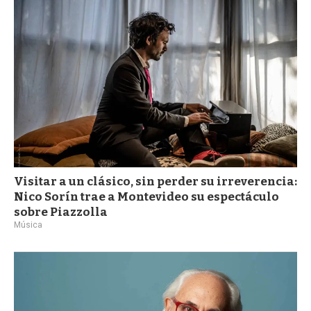
a
Visitar a un clásico, sin perder su irreverencia:
Nico Sorín trae a Montevideo su espectáculo
sobre Piazzolla
Música