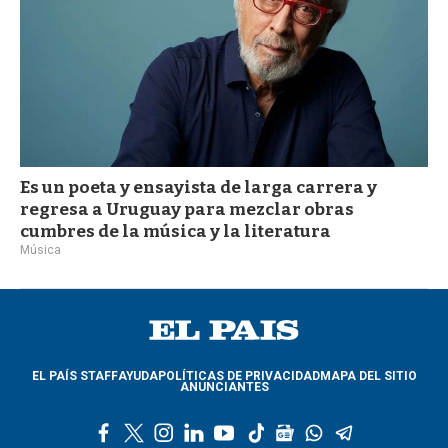
Es un poeta y ensayista de larga carrera y
regresa a Uruguay para mezclar obras
cumbres de la música y la literatura
Música
EL PAÍS STAFF
AYUDA
POLÍTICAS DE PRIVACIDAD
MAPA DEL SITIO
ANUNCIANTES
f
t
i
l
y
t
g
w
t