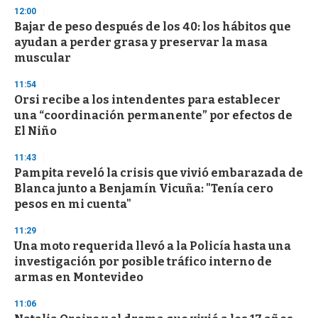
s
12:00
e
Bajar de peso después de los 40: los hábitos que
c
ayudan a perder grasa y preservar la masa
o
n
muscular
d
s
11:54
Orsi recibe a los intendentes para establecer
una “coordinación permanente” por efectos de
El Niño
11:43
Pampita reveló la crisis que vivió embarazada de
Blanca junto a Benjamín Vicuña: "Tenía cero
pesos en mi cuenta"
11:29
Una moto requerida llevó a la Policía hasta una
investigación por posible tráfico interno de
armas en Montevideo
11:06