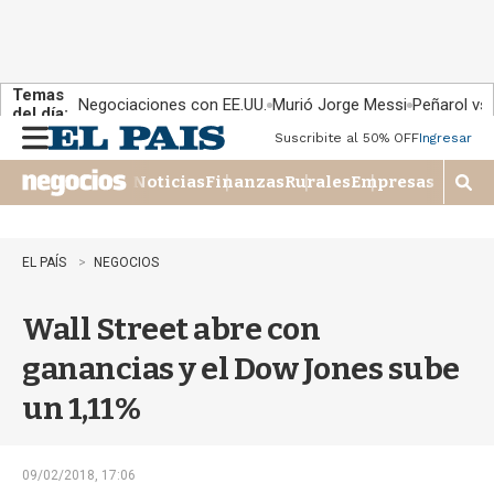
Temas
Negociaciones con EE.UU.
Murió Jorge Messi
Peñarol vs
del día:
Suscribite al 50% OFF
Ingresar
M
e
Noticias
Finanzas
Rurales
Empresas
n
M
u
o
s
t
EL PAÍS
NEGOCIOS
r
a
Wall Street abre con
r
b
ganancias y el Dow Jones sube
�
s
un 1,11%
q
u
e
d
09/02/2018, 17:06