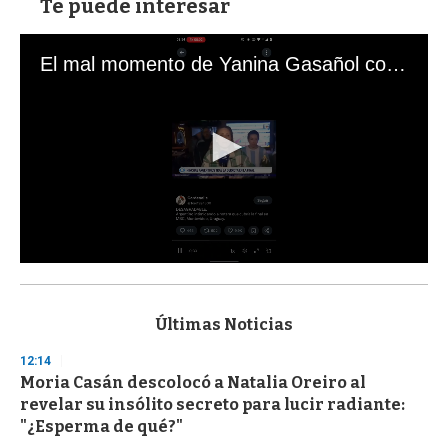
Te puede interesar
El mal momento de Yanina Gasañol con un hincha argentino en "Subrayado"
0
s
e
c
Últimas Noticias
o
n
12:14
d
Moria Casán descolocó a Natalia Oreiro al
s
o
revelar su insólito secreto para lucir radiante:
f
"¿Esperma de qué?"
3
3