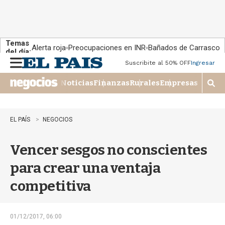
Temas
Alerta roja
Preocupaciones en INR
Bañados de Carrasco
del día:
Suscribite al 50% OFF
Ingresar
M
e
Noticias
Finanzas
Rurales
Empresas
n
M
u
o
s
t
EL PAÍS
NEGOCIOS
r
a
Vencer sesgos no conscientes
r
b
para crear una ventaja
�
s
competitiva
q
u
e
d
01/12/2017, 06:00