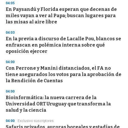
04:05
n
d
En Paysandú y Florida esperan que decenas de
s
miles vayan a ver al Papa; buscan lugares para
las misas al aire libre
04:03
En la previa a discurso de Lacalle Pou, blancos se
enfrascan en polémica interna sobre qué
oposición ejercer
04:00
Con Perrone y Manini distanciados, el FA no
tiene asegurados los votos para la aprobación de
la Rendición de Cuentas
04:00
Bioinformática: la nueva carrera de la
Universidad ORT Uruguay que transforma la
salud y la ciencia
04:00
Exclusivo suscriptores
Safaris privados, auroras boreales y estadías de