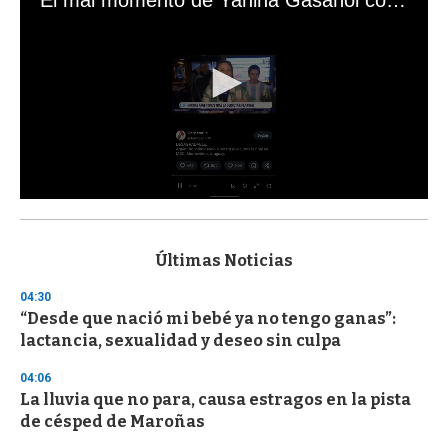
0
s
e
c
Últimas Noticias
o
n
04:30
d
“Desde que nació mi bebé ya no tengo ganas”:
s
o
lactancia, sexualidad y deseo sin culpa
f
3
04:06
3
s
La lluvia que no para, causa estragos en la pista
e
de césped de Maroñas
c
o