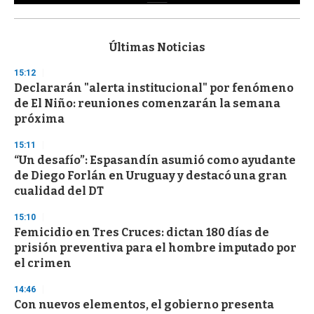
0
s
e
c
Últimas Noticias
o
n
15:12
d
Declararán "alerta institucional" por fenómeno
s
o
de El Niño: reuniones comenzarán la semana
f
próxima
3
3
s
15:11
e
“Un desafío”: Espasandín asumió como ayudante
c
de Diego Forlán en Uruguay y destacó una gran
o
n
cualidad del DT
d
s
15:10
Femicidio en Tres Cruces: dictan 180 días de
prisión preventiva para el hombre imputado por
el crimen
14:46
Con nuevos elementos, el gobierno presenta