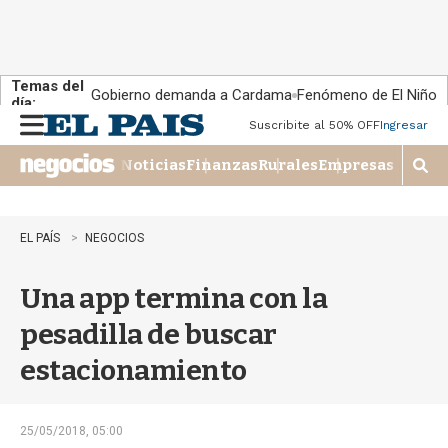
Temas del
Gobierno demanda a Cardama
Fenómeno de El Niño
día:
Suscribite al 50% OFF
Ingresar
M
e
Noticias
Finanzas
Rurales
Empresas
n
M
u
o
s
t
EL PAÍS
NEGOCIOS
r
a
Una app termina con la
r
b
pesadilla de buscar
�
s
estacionamiento
q
u
e
d
25/05/2018, 05:00