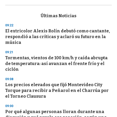
0
s
e
c
Últimas Noticias
o
n
09:22
d
El extricolor Alexis Rolín debutó como cantante,
s
o
respondió a las críticas y aclaró su futuro en la
f
música
3
3
s
09:21
e
Tormentas, vientos de 100 km/h y caída abrupta
c
de temperatura: así avanzan el frente frío y el
o
n
ciclón
d
s
09:08
Los precios elevados que fijó Montevideo City
Torque para recibir a Peñarol en el Charrúa por
el Torneo Clausura
09:00
Por qué algunas personas lloran durante una