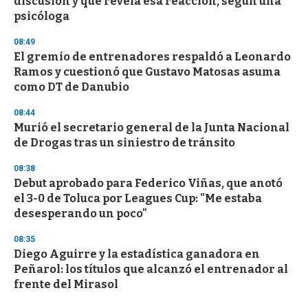
discusión y qué revela esa reacción, según una
psicóloga
08:49
El gremio de entrenadores respaldó a Leonardo
Ramos y cuestionó que Gustavo Matosas asuma
como DT de Danubio
08:44
Murió el secretario general de la Junta Nacional
de Drogas tras un siniestro de tránsito
08:38
Debut aprobado para Federico Viñas, que anotó
el 3-0 de Toluca por Leagues Cup: "Me estaba
desesperando un poco"
08:35
Diego Aguirre y la estadística ganadora en
Peñarol: los títulos que alcanzó el entrenador al
frente del Mirasol