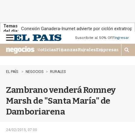
Temas
Conexión Ganadera
Inumet advierte por ciclón extratropi
del día:
Suscribite al 50% OFF
Ingresar
M
e
Noticias
Finanzas
Rurales
Empresas
n
M
u
o
s
t
EL PAÍS
NEGOCIOS
RURALES
r
a
Zambrano venderá Romney
r
b
Marsh de "Santa María" de
�
s
Damboriarena
q
u
e
d
24/02/2015, 07:00