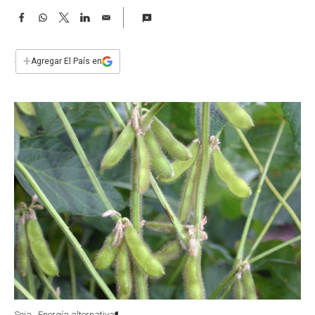
a
F
W
T
L
E
a
h
w
i
m
c
a
i
n
a
e
t
t
k
i
+
Agregar El País en
b
s
t
e
l
o
A
e
d
o
p
r
I
k
p
n
Soja . Energía alternativa¶