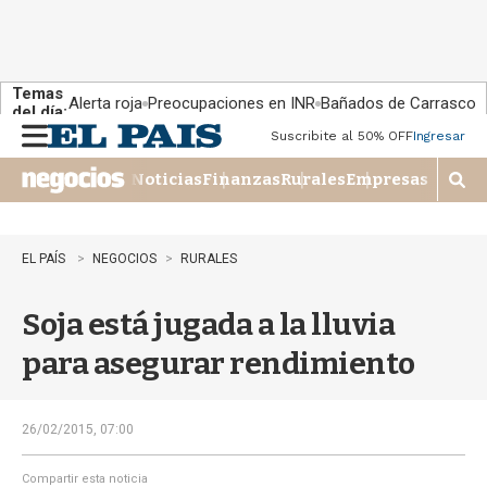
Temas
Alerta roja
Preocupaciones en INR
Bañados de Carrasco
del día:
Suscribite al 50% OFF
Ingresar
M
e
Noticias
Finanzas
Rurales
Empresas
n
M
u
o
s
t
EL PAÍS
NEGOCIOS
RURALES
r
a
Soja está jugada a la lluvia
r
b
para asegurar rendimiento
�
s
q
u
26/02/2015, 07:00
e
d
Compartir esta noticia