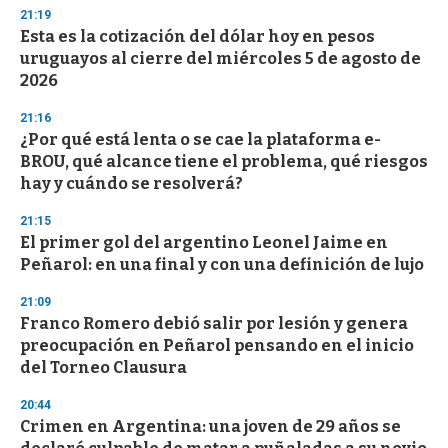
d
21:19
s
Esta es la cotización del dólar hoy en pesos
uruguayos al cierre del miércoles 5 de agosto de
2026
21:16
¿Por qué está lenta o se cae la plataforma e-
BROU, qué alcance tiene el problema, qué riesgos
hay y cuándo se resolverá?
21:15
El primer gol del argentino Leonel Jaime en
Peñarol: en una final y con una definición de lujo
21:09
Franco Romero debió salir por lesión y genera
preocupación en Peñarol pensando en el inicio
del Torneo Clausura
20:44
Crimen en Argentina: una joven de 29 años se