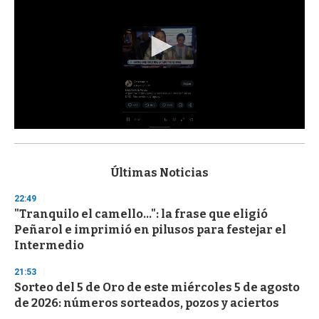
0
s
e
c
Últimas Noticias
o
n
22:49
d
"Tranquilo el camello...": la frase que eligió
s
o
Peñarol e imprimió en pilusos para festejar el
f
Intermedio
3
3
s
21:53
e
Sorteo del 5 de Oro de este miércoles 5 de agosto
c
de 2026: números sorteados, pozos y aciertos
o
n