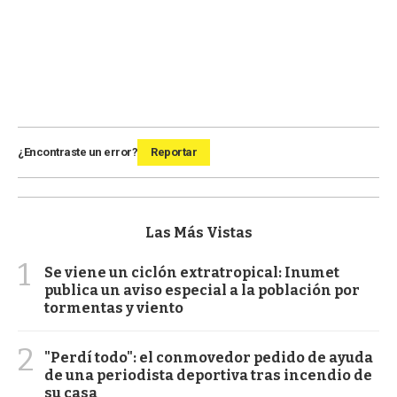
¿Encontraste un error?
Reportar
Las Más Vistas
1
Se viene un ciclón extratropical: Inumet
publica un aviso especial a la población por
tormentas y viento
2
"Perdí todo": el conmovedor pedido de ayuda
de una periodista deportiva tras incendio de
su casa