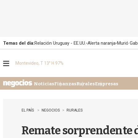
Temas del día:
Relación Uruguay - EE.UU.
Alerta naranja
Murió Gabr
Montevideo, T 13° H 97%
M
e
n
u
Noticias
Finanzas
Rurales
Empresas
EL PAÍS
NEGOCIOS
RURALES
Remate sorprendente d