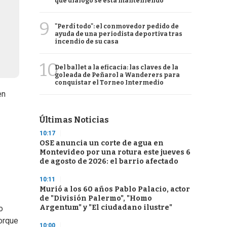
qué diálogo se está manteniendo
9
"Perdí todo": el conmovedor pedido de
ayuda de una periodista deportiva tras
incendio de su casa
10
Del ballet a la eficacia: las claves de la
goleada de Peñarol a Wanderers para
conquistar el Torneo Intermedio
en
Últimas Noticias
10:17
OSE anuncia un corte de agua en
Montevideo por una rotura este jueves 6
de agosto de 2026: el barrio afectado
10:11
Murió a los 60 años Pablo Palacio, actor
de "División Palermo", "Homo
Argentum" y "El ciudadano ilustre"
o
porque
10:00