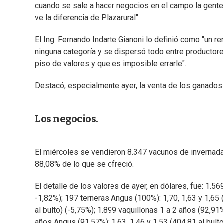
cuando se sale a hacer negocios en el campo la gente
ve la diferencia de Plazarural".
El Ing. Fernando Indarte Gianoni lo definió como "un 
ninguna categoría y se dispersó todo entre productor
piso de valores y que es imposible errarle".
Destacó, especialmente ayer, la venta de los ganados
Los negocios.
El miércoles se vendieron 8.347 vacunos de invernada, 
88,08% de lo que se ofreció.
El detalle de los valores de ayer, en dólares, fue: 1.56
-1,82%); 197 terneras Angus (100%): 1,70, 1,63 y 1,65 (
al bulto) (-5,75%); 1.899 vaquillonas 1 a 2 años (92,91%
años Angus (91,57%): 1,63, 1,46 y 1,53 (404,81 al bult