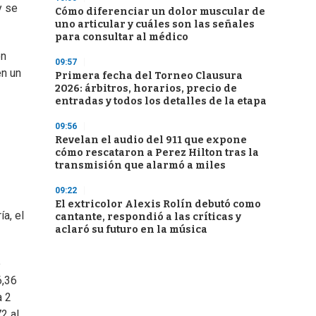
y se
Cómo diferenciar un dolor muscular de
uno articular y cuáles son las señales
para consultar al médico
en
09:57
en un
Primera fecha del Torneo Clausura
2026: árbitros, horarios, precio de
entradas y todos los detalles de la etapa
09:56
Revelan el audio del 911 que expone
cómo rescataron a Perez Hilton tras la
transmisión que alarmó a miles
09:22
El extricolor Alexis Rolín debutó como
a, el
cantante, respondió a las críticas y
aclaró su futuro en la música
e
6,36
a 2
2 al