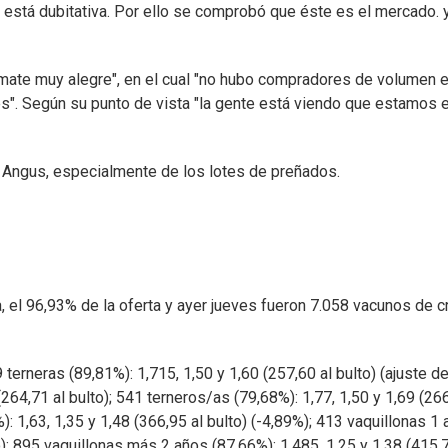
 está dubitativa. Por ello se comprobó que éste es el mercado. 
remate muy alegre", en el cual "no hubo compradores de volumen 
es". Según su punto de vista "la gente está viendo que estamos 
 Angus, especialmente de los lotes de preñados.
el 96,93% de la oferta y ayer jueves fueron 7.058 vacunos de crí
9 terneras (89,81%): 1,715, 1,50 y 1,60 (257,60 al bulto) (ajuste d
264,71 al bulto); 541 terneros/as (79,68%): 1,77, 1,50 y 1,69 (26
): 1,63, 1,35 y 1,48 (366,95 al bulto) (-4,89%); 413 vaquillonas 1 
o); 895 vaquillonas más 2 años (87,66%): 1,485, 1,25 y 1,38 (415,7