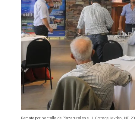
Remate por pantalla de Plazarural en el H. Cottage, Mvdeo., ND 20