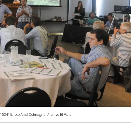
150415, foto Ariel Colmegna
Archivo El Pais