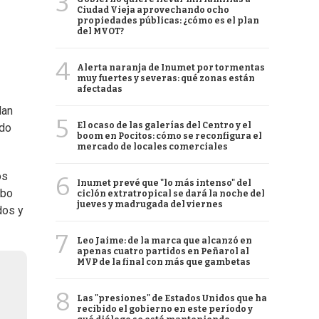
3
Ciudad Vieja aprovechando ocho
propiedades públicas: ¿cómo es el plan
del MVOT?
4
Alerta naranja de Inumet por tormentas
muy fuertes y severas: qué zonas están
afectadas
dan
5
El ocaso de las galerías del Centro y el
ado
boom en Pocitos: cómo se reconfigura el
mercado de locales comerciales
os
6
Inumet prevé que "lo más intenso" del
ubo
ciclón extratropical se dará la noche del
jueves y madrugada del viernes
dos y
7
Leo Jaime: de la marca que alcanzó en
apenas cuatro partidos en Peñarol al
MVP de la final con más que gambetas
8
Las "presiones" de Estados Unidos que ha
recibido el gobierno en este período y