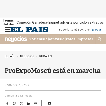
Temas
Conexión Ganadera
Inumet advierte por ciclón extratropi
del día:
Suscribite al 50% OFF
Ingresar
M
e
Noticias
Finanzas
Rurales
Empresas
n
M
u
o
s
t
EL PAÍS
NEGOCIOS
RURALES
r
a
ProExpoMoscú está en marcha
r
b
�
s
07/02/2015, 07:00
q
u
Compartir esta noticia
e
F
W
T
L
E
d