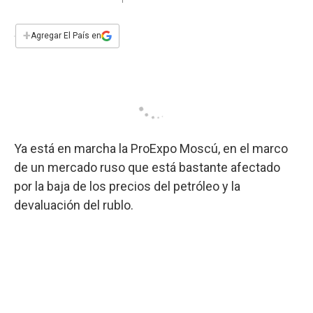
a
h
w
i
m
a
c
a
i
n
a
e
t
t
k
i
+
Agregar El País en
b
s
t
e
l
o
A
e
d
o
p
r
I
k
p
n
Ya está en marcha la ProExpo Moscú, en el marco
de un mercado ruso que está bastante afectado
por la baja de los precios del petróleo y la
devaluación del rublo.