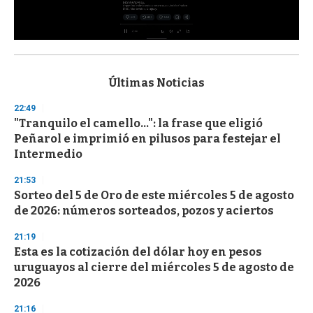
0
s
e
c
Últimas Noticias
o
n
22:49
d
"Tranquilo el camello...": la frase que eligió
s
o
Peñarol e imprimió en pilusos para festejar el
f
Intermedio
3
3
s
21:53
e
Sorteo del 5 de Oro de este miércoles 5 de agosto
c
de 2026: números sorteados, pozos y aciertos
o
n
d
21:19
s
Esta es la cotización del dólar hoy en pesos
uruguayos al cierre del miércoles 5 de agosto de
2026
21:16