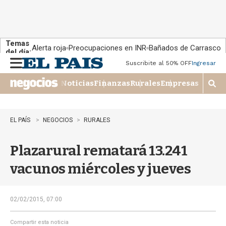
Temas
Alerta roja
Preocupaciones en INR
Bañados de Carrasco
del día:
Suscribite al 50% OFF
Ingresar
M
e
Noticias
Finanzas
Rurales
Empresas
n
M
u
o
s
t
EL PAÍS
NEGOCIOS
RURALES
r
a
Plazarural rematará 13.241
r
b
vacunos miércoles y jueves
�
s
q
u
02/02/2015, 07:00
e
d
Compartir esta noticia