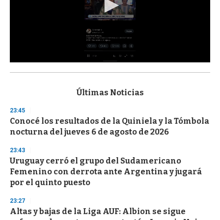
0
s
e
c
Últimas Noticias
o
n
23:45
d
Conocé los resultados de la Quiniela y la Tómbola
s
o
nocturna del jueves 6 de agosto de 2026
f
3
23:43
3
s
Uruguay cerró el grupo del Sudamericano
e
Femenino con derrota ante Argentina y jugará
c
por el quinto puesto
o
n
d
23:27
s
Altas y bajas de la Liga AUF: Albion se sigue