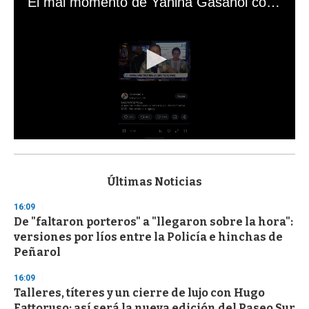
El mal momento de Yanina Gasañol con un hincha argentino en "Subrayado"
0
s
e
c
Últimas Noticias
o
n
16:09
d
De "faltaron porteros" a "llegaron sobre la hora":
s
o
versiones por líos entre la Policía e hinchas de
f
Peñarol
3
3
s
16:09
e
Talleres, títeres y un cierre de lujo con Hugo
c
Fattoruso: así será la nueva edición del Paseo Sur