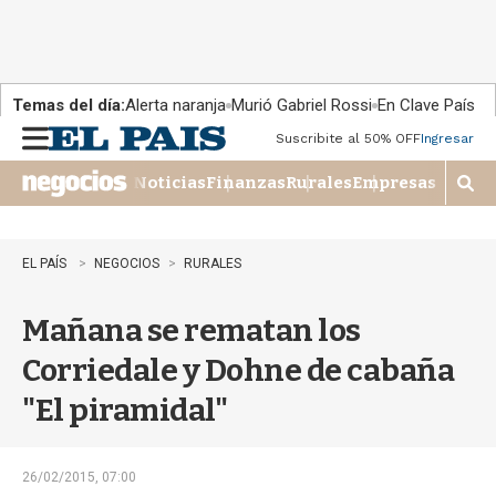
Temas del día:
Alerta naranja
Murió Gabriel Rossi
En Clave País
Suscribite al 50% OFF
Ingresar
M
e
Noticias
Finanzas
Rurales
Empresas
n
M
u
o
s
t
EL PAÍS
NEGOCIOS
RURALES
r
a
Mañana se rematan los
r
b
Corriedale y Dohne de cabaña
�
s
"El piramidal"
q
u
e
d
26/02/2015, 07:00