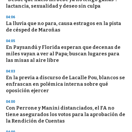
o
lactancia, sexualidad y deseo sin culpa
f
3
04:06
3
s
La lluvia que no para, causa estragos en la pista
e
de césped de Maroñas
c
o
04:05
n
d
En Paysandú y Florida esperan que decenas de
s
miles vayan a ver al Papa; buscan lugares para
las misas al aire libre
04:03
En la previa a discurso de Lacalle Pou, blancos se
enfrascan en polémica interna sobre qué
oposición ejercer
04:00
Con Perrone y Manini distanciados, el FA no
tiene asegurados los votos para la aprobación de
la Rendición de Cuentas