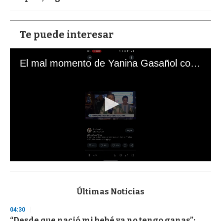
Te puede interesar
El mal momento de Yanina Gasañol con un hincha argentino en "Subrayado"
0
s
e
c
Últimas Noticias
o
n
04:30
d
“Desde que nació mi bebé ya no tengo ganas”:
s