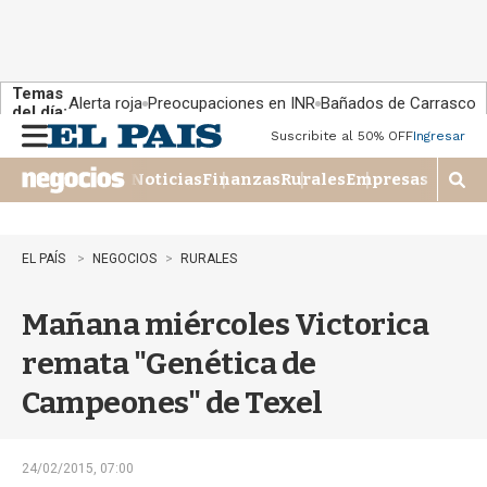
Temas
Alerta roja
Preocupaciones en INR
Bañados de Carrasco
del día:
Suscribite al 50% OFF
Ingresar
M
e
Noticias
Finanzas
Rurales
Empresas
n
M
u
o
s
t
EL PAÍS
NEGOCIOS
RURALES
r
a
Mañana miércoles Victorica
r
b
remata "Genética de
�
s
Campeones" de Texel
q
u
e
d
24/02/2015, 07:00