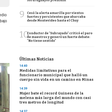
los uruguayos premium
9
Cesó la alerta amarilla por vientos
edio
fuertes y persistentes que abarcaba
bajo
desde Montevideo hasta el Chuy
10
Conductor de "Subrayado" criticó el paro
de maestros y generó un fuerte debate:
"No tiene sentido"
Últimas Noticias
14:40
Medidas limitativas para el
funcionario municipal que halló un
cuerpo sin vida en un camino en Minas
14:39
Mujer bate el record Guiness de la
melena más larga del mundo con casi
tres metros de longitud
14:37