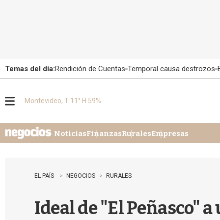
Temas del día:
Rendición de Cuentas
Temporal causa destrozos
Montevideo, T 11° H 59%
M
e
n
u
Noticias
Finanzas
Rurales
Empresas
EL PAÍS
NEGOCIOS
RURALES
Ideal de "El Peñasco" 