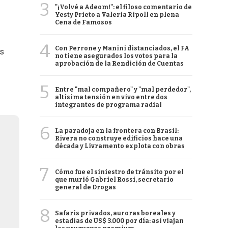
3
"¡Volvé a Adeom!": el filoso comentario de
Yesty Prieto a Valeria Ripoll en plena
Cena de Famosos
4
Con Perrone y Manini distanciados, el FA
os
no tiene asegurados los votos para la
aprobación de la Rendición de Cuentas
5
Entre "mal compañero" y "mal perdedor",
altísima tensión en vivo entre dos
integrantes de programa radial
6
La paradoja en la frontera con Brasil:
Rivera no construye edificios hace una
década y Livramento explota con obras
7
Cómo fue el siniestro de tránsito por el
que murió Gabriel Rossi, secretario
general de Drogas
8
Safaris privados, auroras boreales y
estadías de US$ 3.000 por día: así viajan