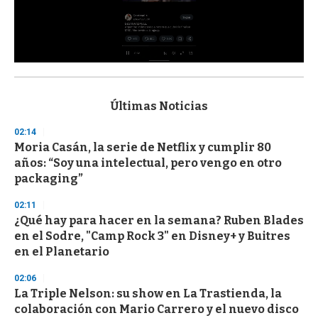
0
s
e
c
Últimas Noticias
o
n
02:14
d
Moria Casán, la serie de Netflix y cumplir 80
s
o
años: “Soy una intelectual, pero vengo en otro
f
packaging”
3
3
s
02:11
e
¿Qué hay para hacer en la semana? Ruben Blades
c
en el Sodre, "Camp Rock 3" en Disney+ y Buitres
o
n
en el Planetario
d
s
02:06
La Triple Nelson: su show en La Trastienda, la
colaboración con Mario Carrero y el nuevo disco