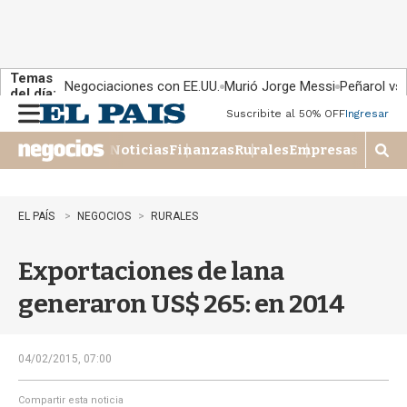
Temas
Negociaciones con EE.UU.
Murió Jorge Messi
Peñarol vs
del día:
Suscribite al 50% OFF
Ingresar
M
e
Noticias
Finanzas
Rurales
Empresas
n
M
u
o
s
t
EL PAÍS
NEGOCIOS
RURALES
r
a
Exportaciones de lana
r
b
generaron US$ 265: en 2014
�
s
q
u
04/02/2015, 07:00
e
d
Compartir esta noticia