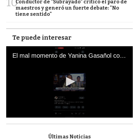
10
Conductor de "Subrayado" criticó el paro de
maestros y generó un fuerte debate: "No
tiene sentido"
Te puede interesar
El mal momento de Yanina Gasañol con un hincha argentino en "Subrayado"
0
s
e
c
Últimas Noticias