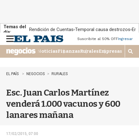
Temas del
Rendición de Cuentas
Temporal causa destrozos
En 
día:
Suscribite al 50% OFF
Ingresar
M
e
Noticias
Finanzas
Rurales
Empresas
n
M
u
o
s
t
EL PAÍS
NEGOCIOS
RURALES
r
a
Esc. Juan Carlos Martínez
r
b
venderá 1.000 vacunos y 600
�
s
lanares mañana
q
u
e
d
17/02/2015, 07:00