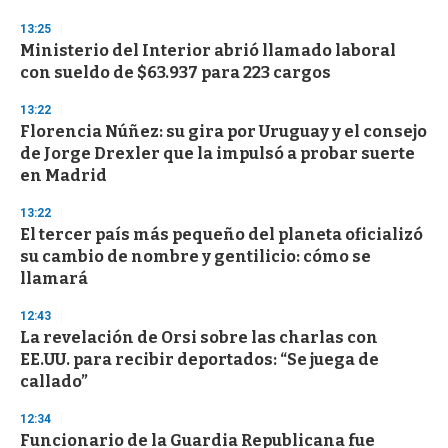
o
n
13:25
d
Ministerio del Interior abrió llamado laboral
s
o
con sueldo de $63.937 para 223 cargos
f
3
13:22
3
s
Florencia Núñez: su gira por Uruguay y el consejo
e
de Jorge Drexler que la impulsó a probar suerte
c
en Madrid
o
n
d
13:22
s
El tercer país más pequeño del planeta oficializó
su cambio de nombre y gentilicio: cómo se
llamará
12:43
La revelación de Orsi sobre las charlas con
EE.UU. para recibir deportados: “Se juega de
callado”
12:34
Funcionario de la Guardia Republicana fue