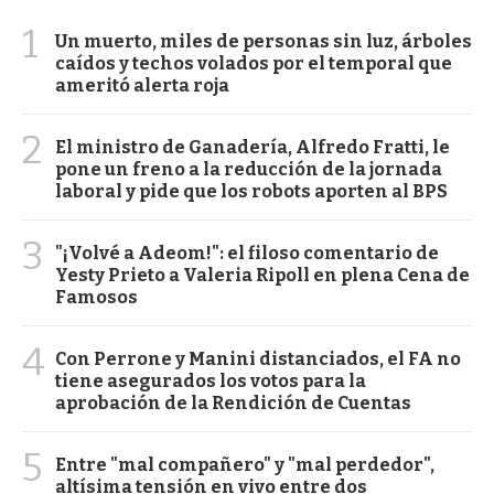
1
Un muerto, miles de personas sin luz, árboles
caídos y techos volados por el temporal que
ameritó alerta roja
2
El ministro de Ganadería, Alfredo Fratti, le
pone un freno a la reducción de la jornada
laboral y pide que los robots aporten al BPS
3
"¡Volvé a Adeom!": el filoso comentario de
Yesty Prieto a Valeria Ripoll en plena Cena de
Famosos
4
Con Perrone y Manini distanciados, el FA no
tiene asegurados los votos para la
aprobación de la Rendición de Cuentas
5
Entre "mal compañero" y "mal perdedor",
altísima tensión en vivo entre dos