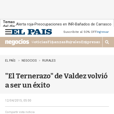
Temas
Alerta roja
Preocupaciones en INR
Bañados de Carrasco
del día:
Suscribite al 50% OFF
Ingresar
M
e
Noticias
Finanzas
Rurales
Empresas
n
M
u
o
s
t
EL PAÍS
NEGOCIOS
RURALES
r
a
"El Ternerazo" de Valdez volvió
r
b
a ser un éxito
�
s
q
u
12/04/2015, 05:00
e
d
Compartir esta noticia