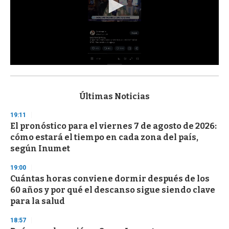
0
s
e
c
Últimas Noticias
o
n
19:11
d
El pronóstico para el viernes 7 de agosto de 2026:
s
o
cómo estará el tiempo en cada zona del país,
f
según Inumet
3
3
s
19:00
e
Cuántas horas conviene dormir después de los
c
60 años y por qué el descanso sigue siendo clave
o
n
para la salud
d
s
18:57