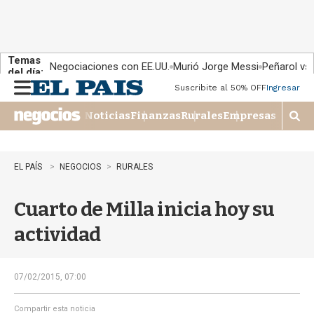
Temas
Negociaciones con EE.UU.
Murió Jorge Messi
Peñarol vs
del día:
Suscribite al 50% OFF
Ingresar
M
e
Noticias
Finanzas
Rurales
Empresas
n
M
u
o
s
t
EL PAÍS
NEGOCIOS
RURALES
r
a
Cuarto de Milla inicia hoy su
r
b
actividad
�
s
q
u
07/02/2015, 07:00
e
d
Compartir esta noticia