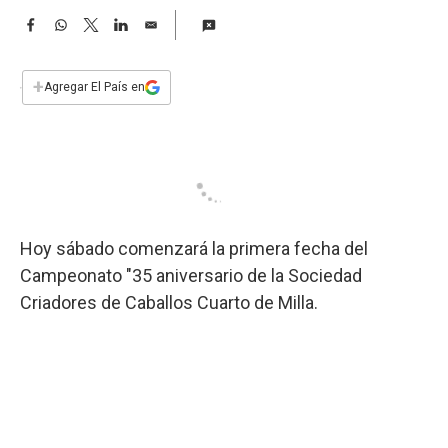
a
F
W
T
L
E
a
h
w
i
m
c
a
i
n
a
e
t
t
k
i
+
Agregar El País en
b
s
t
e
l
o
A
e
d
o
p
r
I
k
p
n
Hoy sábado comenzará la primera fecha del
Campeonato "35 aniversario de la Sociedad
Criadores de Caballos Cuarto de Milla.