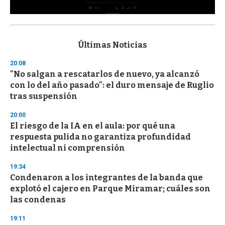
0
s
e
c
Últimas Noticias
o
n
20:08
d
"No salgan a rescatarlos de nuevo, ya alcanzó
s
o
con lo del año pasado": el duro mensaje de Ruglio
f
tras suspensión
3
3
s
20:00
e
El riesgo de la IA en el aula: por qué una
c
respuesta pulida no garantiza profundidad
o
n
intelectual ni comprensión
d
s
19:34
Condenaron a los integrantes de la banda que
explotó el cajero en Parque Miramar; cuáles son
las condenas
19:11