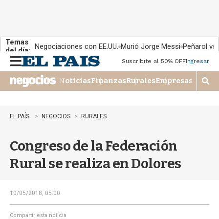
Temas
Negociaciones con EE.UU.
Murió Jorge Messi
Peñarol vs
del día:
Suscribite al 50% OFF
Ingresar
M
e
Noticias
Finanzas
Rurales
Empresas
n
M
u
o
s
t
EL PAÍS
NEGOCIOS
RURALES
r
a
Congreso de la Federación
r
b
Rural se realiza en Dolores
�
s
q
u
10/05/2018, 05:00
e
d
Compartir esta noticia