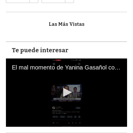
Las Más Vistas
Te puede interesar
El mal momento de Yanina Gasañol con un hincha argentino en "Subrayado"
0