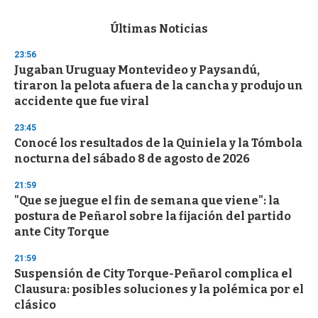
s
e
c
Últimas Noticias
o
n
23:56
d
Jugaban Uruguay Montevideo y Paysandú,
s
o
tiraron la pelota afuera de la cancha y produjo un
f
accidente que fue viral
3
3
s
23:45
e
Conocé los resultados de la Quiniela y la Tómbola
c
nocturna del sábado 8 de agosto de 2026
o
n
d
21:59
s
"Que se juegue el fin de semana que viene": la
postura de Peñarol sobre la fijación del partido
ante City Torque
21:59
Suspensión de City Torque-Peñarol complica el
Clausura: posibles soluciones y la polémica por el
clásico