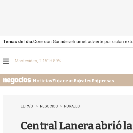
Temas del día:
Conexión Ganadera
Inumet advierte por ciclón extr
Montevideo, T 15° H 89%
M
e
n
u
Noticias
Finanzas
Rurales
Empresas
EL PAÍS
NEGOCIOS
RURALES
Central Lanera abrió l