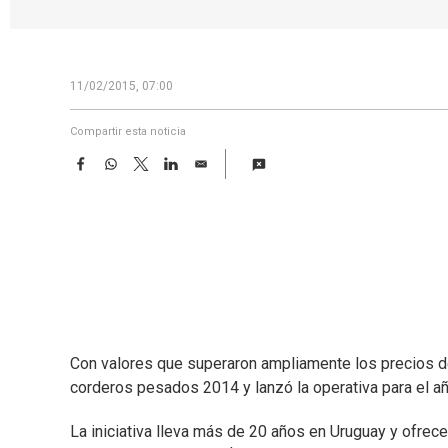
11/02/2015, 07:00
Compartir esta noticia
F
W
T
L
E
a
h
w
i
m
c
a
i
n
a
e
t
t
k
i
b
s
t
e
l
o
A
e
d
o
p
r
I
k
p
n
Con valores que superaron ampliamente los precios de
corderos pesados 2014 y lanzó la operativa para el añ
La iniciativa lleva más de 20 años en Uruguay y ofrec