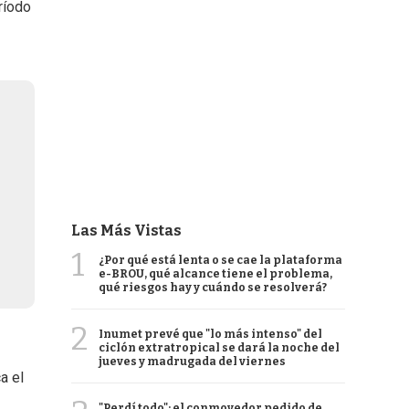
ríodo
Las Más Vistas
1
¿Por qué está lenta o se cae la plataforma
e-BROU, qué alcance tiene el problema,
qué riesgos hay y cuándo se resolverá?
2
Inumet prevé que "lo más intenso" del
ciclón extratropical se dará la noche del
jueves y madrugada del viernes
a el
"Perdí todo": el conmovedor pedido de