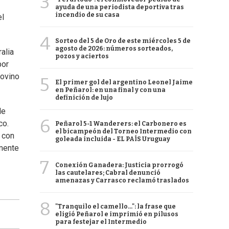
3
ayuda de una periodista deportiva tras
incendio de su casa
el
4
Sorteo del 5 de Oro de este miércoles 5 de
agosto de 2026: números sorteados,
alia
pozos y aciertos
por
 ovino
5
El primer gol del argentino Leonel Jaime
en Peñarol: en una final y con una
definición de lujo
de
6
co.
Peñarol 5-1 Wanderers: el Carbonero es
el bicampeón del Torneo Intermedio con
 con
goleada incluida - EL PAÍS Uruguay
emente
7
Conexión Ganadera: Justicia prorrogó
las cautelares; Cabral denunció
amenazas y Carrasco reclamó traslados
8
"Tranquilo el camello...": la frase que
eligió Peñarol e imprimió en pilusos
para festejar el Intermedio