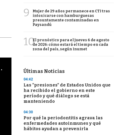
9
Mujer de 29 años permanece en CTI tras
intoxicarse con hamburguesas
presuntamente contaminadas en
Paysandú
10
El pronóstico para el jueves 6 de agosto
de 2026: cómo estará el tiempo en cada
zona del país, según Inumet
cha argentino en "Subrayado"
Últimas Noticias
04:42
Las "presiones" de Estados Unidos que
ha recibido el gobierno en este
período y qué diálogo se está
manteniendo
04:30
Por qué la periodontitis agrava las
enfermedades autoinmunes y qué
hábitos ayudan a prevenirla