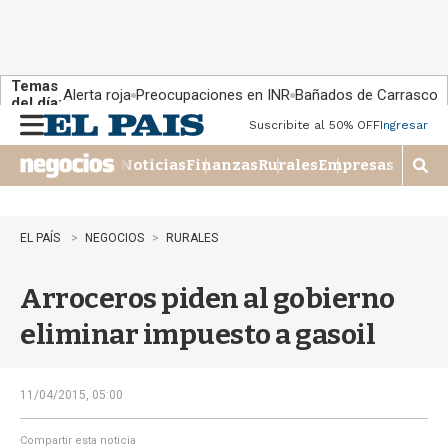
Temas
Alerta roja
Preocupaciones en INR
Bañados de Carrasco
del día:
Suscribite al 50% OFF
Ingresar
M
e
Noticias
Finanzas
Rurales
Empresas
n
M
u
o
s
t
EL PAÍS
NEGOCIOS
RURALES
r
a
Arroceros piden al gobierno
r
b
eliminar impuesto a gasoil
�
s
q
u
11/04/2015, 05:00
e
d
Compartir esta noticia