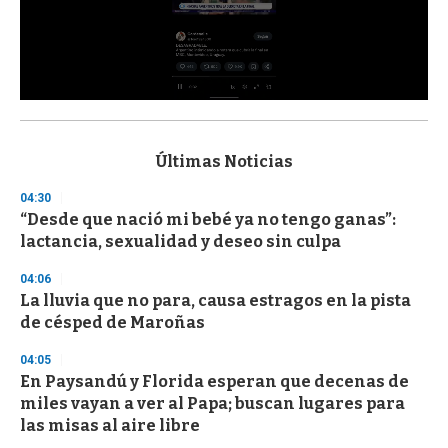
0
s
e
c
Últimas Noticias
o
n
04:30
d
“Desde que nació mi bebé ya no tengo ganas”:
s
o
lactancia, sexualidad y deseo sin culpa
f
3
04:06
3
s
La lluvia que no para, causa estragos en la pista
e
de césped de Maroñas
c
o
04:05
n
d
En Paysandú y Florida esperan que decenas de
s
miles vayan a ver al Papa; buscan lugares para
las misas al aire libre