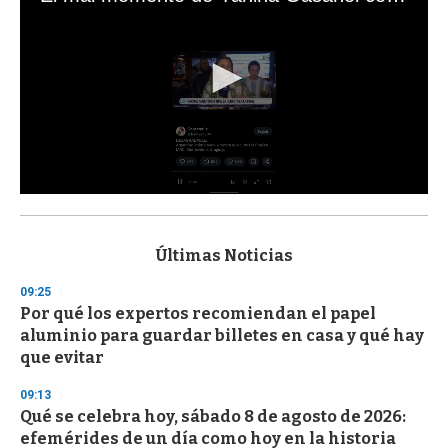
0
s
e
c
Últimas Noticias
o
n
09:25
d
Por qué los expertos recomiendan el papel
s
o
aluminio para guardar billetes en casa y qué hay
f
que evitar
3
3
s
09:13
e
Qué se celebra hoy, sábado 8 de agosto de 2026:
c
efemérides de un día como hoy en la historia
o