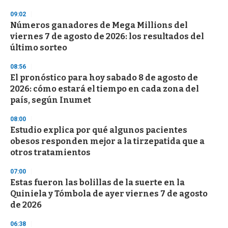
n
d
09:02
s
Números ganadores de Mega Millions del
viernes 7 de agosto de 2026: los resultados del
último sorteo
08:56
El pronóstico para hoy sabado 8 de agosto de
2026: cómo estará el tiempo en cada zona del
país, según Inumet
08:00
Estudio explica por qué algunos pacientes
obesos responden mejor a la tirzepatida que a
otros tratamientos
07:00
Estas fueron las bolillas de la suerte en la
Quiniela y Tómbola de ayer viernes 7 de agosto
de 2026
06:38