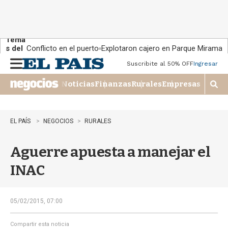
Tema
s del
Conflicto en el puerto
Explotaron cajero en Parque Miramar
día:
Suscribite al 50% OFF
Ingresar
M
e
Noticias
Finanzas
Rurales
Empresas
n
M
u
o
s
t
EL PAÍS
NEGOCIOS
RURALES
r
a
Aguerre apuesta a manejar el
r
b
INAC
�
s
q
u
05/02/2015, 07:00
e
d
Compartir esta noticia