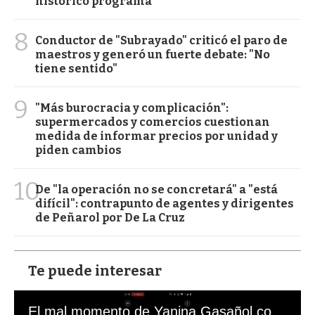
histórico programa
8
Conductor de "Subrayado" criticó el paro de
maestros y generó un fuerte debate: "No
tiene sentido"
9
"Más burocracia y complicación":
supermercados y comercios cuestionan
medida de informar precios por unidad y
piden cambios
10
De "la operación no se concretará" a "está
difícil": contrapunto de agentes y dirigentes
de Peñarol por De La Cruz
Te puede interesar
El mal momento de Yanina Gasañol con un hincha argentino en "Subrayado"