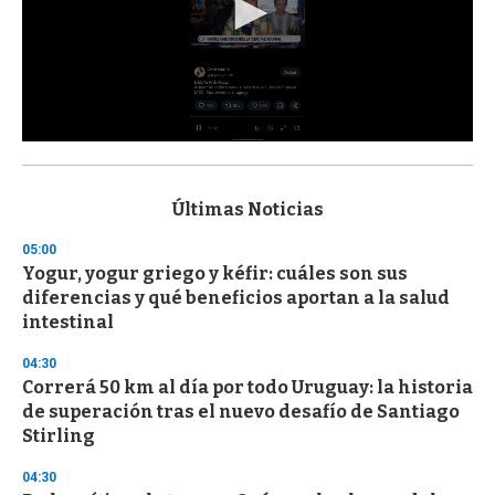
0
s
e
c
Últimas Noticias
o
n
05:00
d
Yogur, yogur griego y kéfir: cuáles son sus
s
o
diferencias y qué beneficios aportan a la salud
f
intestinal
3
3
s
04:30
e
Correrá 50 km al día por todo Uruguay: la historia
c
de superación tras el nuevo desafío de Santiago
o
n
Stirling
d
s
04:30