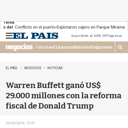
Tema
s del
Conflicto en el puerto
Explotaron cajero en Parque Miramar
día:
Suscribite al 50% OFF
Ingresar
M
e
Noticias
Finanzas
Rurales
Empresas
n
M
u
o
s
t
EL PAÍS
NEGOCIOS
NOTICIAS
r
a
Warren Buffett ganó US$
r
b
29.000 millones con la reforma
�
s
fiscal de Donald Trump
q
u
e
d
26/02/2018, 15:07