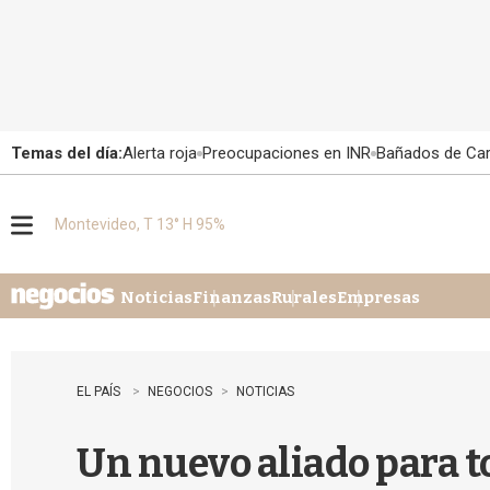
Temas del día:
Alerta roja
Preocupaciones en INR
Bañados de Ca
Montevideo, T 13° H 95%
M
e
n
u
Noticias
Finanzas
Rurales
Empresas
EL PAÍS
NEGOCIOS
NOTICIAS
Un nuevo aliado para 