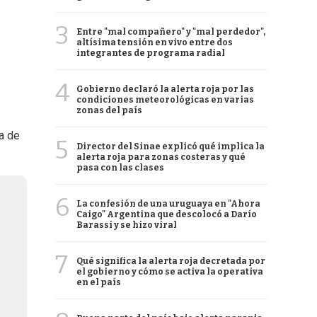
3
Entre "mal compañero" y "mal perdedor",
altísima tensión en vivo entre dos
integrantes de programa radial
4
Gobierno declaró la alerta roja por las
condiciones meteorológicas en varias
zonas del país
a de
5
Director del Sinae explicó qué implica la
alerta roja para zonas costeras y qué
pasa con las clases
6
La confesión de una uruguaya en "Ahora
Caigo" Argentina que descolocó a Darío
Barassi y se hizo viral
7
Qué significa la alerta roja decretada por
el gobierno y cómo se activa la operativa
en el país