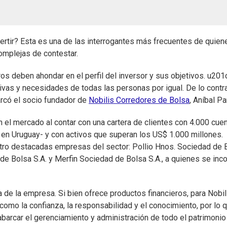
vertir? Esta es una de las interrogantes más frecuentes de quien
complejas de contestar.
ros deben ahondar en el perfil del inversor y sus objetivos. u20
ivas y necesidades de todas las personas por igual. De lo contra
arcó el socio fundador de
Nobilis Corredores de Bolsa
, Aníbal Pa
en el mercado al contar con una cartera de clientes con 4.000 cue
 en Uruguay- y con activos que superan los US$ 1.000 millones.
atro destacadas empresas del sector: Pollio Hnos. Sociedad de 
de Bolsa S.A. y Merfin Sociedad de Bolsa S.A., a quienes se inc
a de la empresa. Si bien ofrece productos financieros, para Nobil
como la confianza, la responsabilidad y el conocimiento, por lo 
abarcar el gerenciamiento y administración de todo el patrimonio