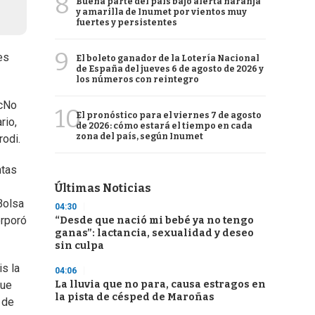
8
Buena parte del país bajo alerta naranja
y amarilla de Inumet por vientos muy
fuertes y persistentes
9
es
El boleto ganador de la Lotería Nacional
de España del jueves 6 de agosto de 2026 y
los números con reintegro
1cNo
10
El pronóstico para el viernes 7 de agosto
rio,
de 2026: cómo estará el tiempo en cada
zona del país, según Inumet
rodi.
ntas
Últimas Noticias
Bolsa
04:30
orporó
“Desde que nació mi bebé ya no tengo
ganas”: lactancia, sexualidad y deseo
sin culpa
is la
04:06
La lluvia que no para, causa estragos en
que
la pista de césped de Maroñas
 de