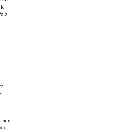
 la
País
or
a
 años
ado