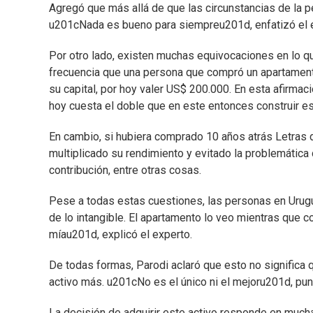
Agregó que más allá de que las circunstancias de la p
u201cNada es bueno para siempreu201d, enfatizó el 
Por otro lado, existen muchas equivocaciones en lo qu
frecuencia que una persona que compró un apartament
su capital, por hoy valer US$ 200.000. En esta afirmaci
hoy cuesta el doble que en este entonces construir e
En cambio, si hubiera comprado 10 años atrás Letras 
multiplicado su rendimiento y evitado la problemática d
contribución, entre otras cosas.
Pese a todas estas cuestiones, las personas en Urugua
de lo intangible. El apartamento lo veo mientras que c
míau201d, explicó el experto.
De todas formas, Parodi aclaró que esto no significa q
activo más. u201cNo es el único ni el mejoru201d, pun
La decisión de adquirir este activo responde en much