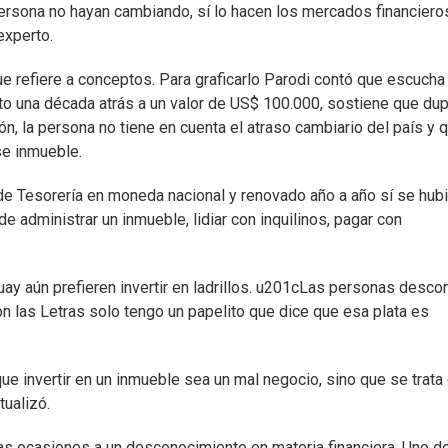
ersona no hayan cambiando, sí lo hacen los mercados financiero
experto.
e refiere a conceptos. Para graficarlo Parodi contó que escucha
o una década atrás a un valor de US$ 100.000, sostiene que dup
ón, la persona no tiene en cuenta el atraso cambiario del país y 
se inmueble.
de Tesorería en moneda nacional y renovado año a año sí se hub
e administrar un inmueble, lidiar con inquilinos, pagar con
y aún prefieren invertir en ladrillos. u201cLas personas desco
on las Letras solo tengo un papelito que dice que esa plata es
ue invertir en un inmueble sea un mal negocio, sino que se trata
tualizó.
as ocasiones a un desconocimiento en materia financiera. Uno d