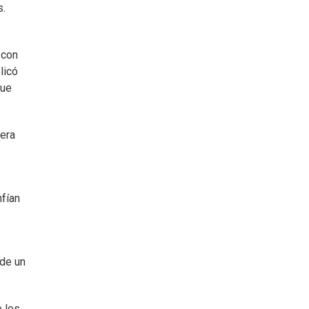
s.
 con
licó
que
iera
nfían
 de un
e los