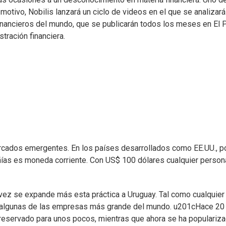
 motivo, Nobilis lanzará un ciclo de videos en el que se analizará
inancieros del mundo, que se publicarán todos los meses en El 
tración financiera.
ercados emergentes. En los países desarrollados como EE.UU., p
añías es moneda corriente. Con US$ 100 dólares cualquier person
a vez se expande más esta práctica a Uruguay. Tal como cualquier
de algunas de las empresas más grande del mundo. u201cHace 20
a reservado para unos pocos, mientras que ahora se ha populariz