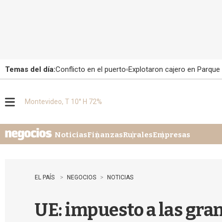
Temas del día:
Conflicto en el puerto
Explotaron cajero en Parque
Montevideo, T 10° H 72%
M
e
n
u
Noticias
Finanzas
Rurales
Empresas
EL PAÍS
NEGOCIOS
NOTICIAS
UE: impuesto a las gra