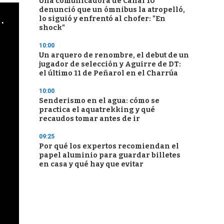
Una comunicadora de Canal 10
denunció que un ómnibus la atropelló,
cha argentino en "Subrayado"
lo siguió y enfrentó al chofer: "En
shock"
10:00
Un arquero de renombre, el debut de un
jugador de selección y Aguirre de DT:
el último 11 de Peñarol en el Charrúa
10:00
Senderismo en el agua: cómo se
practica el aquatrekking y qué
recaudos tomar antes de ir
09:25
Por qué los expertos recomiendan el
papel aluminio para guardar billetes
en casa y qué hay que evitar