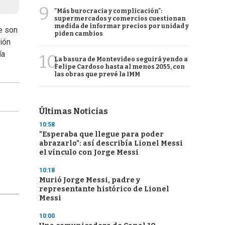
9
"Más burocracia y complicación":
supermercados y comercios cuestionan
medida de informar precios por unidad y
e son
piden cambios
ión
ía
10
La basura de Montevideo seguirá yendo a
Felipe Cardoso hasta al menos 2055, con
las obras que prevé la IMM
Últimas Noticias
10:58
"Esperaba que llegue para poder
abrazarlo": así describía Lionel Messi
el vínculo con Jorge Messi
10:18
Murió Jorge Messi, padre y
representante histórico de Lionel
Messi
10:00