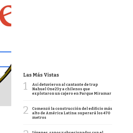
Las Más Vistas
1
Así detuvieron al cantante de trap
Nahuel One23 y a chilenos que
explotaron un cajero en Parque Miramar
2
Comenzó la construcción del edificio más
alto de América Latina: superará los 470
metros
Jóvenes, sanos y obsesionados con el