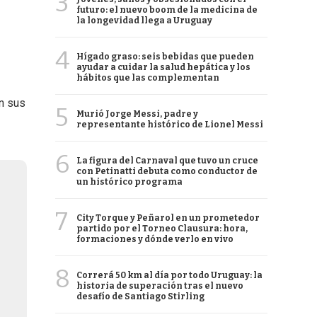
3
futuro: el nuevo boom de la medicina de
la longevidad llega a Uruguay
4
Hígado graso: seis bebidas que pueden
ayudar a cuidar la salud hepática y los
hábitos que las complementan
n sus
5
Murió Jorge Messi, padre y
representante histórico de Lionel Messi
6
La figura del Carnaval que tuvo un cruce
con Petinatti debuta como conductor de
un histórico programa
7
City Torque y Peñarol en un prometedor
partido por el Torneo Clausura: hora,
formaciones y dónde verlo en vivo
8
Correrá 50 km al día por todo Uruguay: la
historia de superación tras el nuevo
desafío de Santiago Stirling