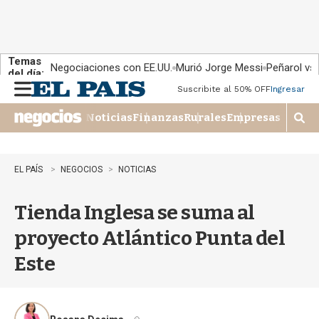
Temas
Negociaciones con EE.UU.
Murió Jorge Messi
Peñarol vs
del día:
Suscribite al 50% OFF
Ingresar
M
e
Noticias
Finanzas
Rurales
Empresas
n
M
u
o
s
t
EL PAÍS
NEGOCIOS
NOTICIAS
r
a
Tienda Inglesa se suma al
r
b
proyecto Atlántico Punta del
�
s
Este
q
u
e
d