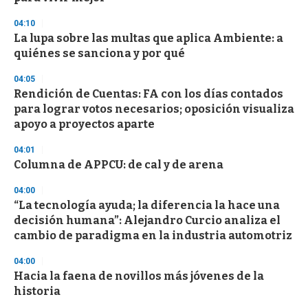
n
d
04:10
s
La lupa sobre las multas que aplica Ambiente: a
quiénes se sanciona y por qué
04:05
Rendición de Cuentas: FA con los días contados
para lograr votos necesarios; oposición visualiza
apoyo a proyectos aparte
04:01
Columna de APPCU: de cal y de arena
04:00
“La tecnología ayuda; la diferencia la hace una
decisión humana”: Alejandro Curcio analiza el
cambio de paradigma en la industria automotriz
04:00
Hacia la faena de novillos más jóvenes de la
historia