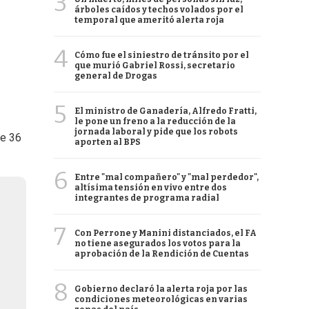
3
árboles caídos y techos volados por el
temporal que ameritó alerta roja
4
Cómo fue el siniestro de tránsito por el
que murió Gabriel Rossi, secretario
general de Drogas
5
El ministro de Ganadería, Alfredo Fratti,
le pone un freno a la reducción de la
jornada laboral y pide que los robots
de 36
aporten al BPS
6
Entre "mal compañero" y "mal perdedor",
altísima tensión en vivo entre dos
integrantes de programa radial
7
Con Perrone y Manini distanciados, el FA
no tiene asegurados los votos para la
aprobación de la Rendición de Cuentas
8
Gobierno declaró la alerta roja por las
condiciones meteorológicas en varias