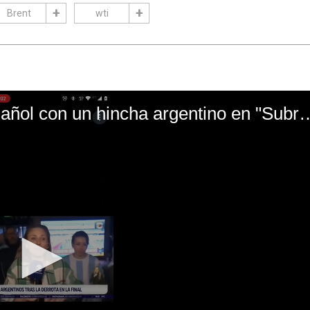
Brent
wti
El mal momento de Yanina Gasañol con un hin