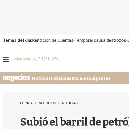
Temas del día:
Rendición de Cuentas
Temporal causa destrozos
Montevideo, T 10° H 67%
M
e
n
u
Noticias
Finanzas
Rurales
Empresas
EL PAÍS
NEGOCIOS
NOTICIAS
Subió el barril de petr