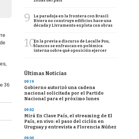
zonas del país
9
La paradoja en la frontera con Brasil:
Rivera no construye edificios hace una
década y Livramento explota con obras
rre
10
En la previa a discurso de Lacalle Pou,
 de
blancos se enfrascan en polémica
interna sobre qué oposición ejercer
es,
Últimas Noticias
09:19
de 36
Gobierno autorizó una cadena
nacional solicitada por el Partido
Nacional para el próximo lunes
09:02
Mirá En Clave País, el streaming de El
País, en vivo: el paso del ciclón en
Uruguay y entrevista a Florencia Núñez
09:00