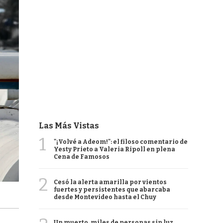
Las Más Vistas
1
"¡Volvé a Adeom!": el filoso comentario de
Yesty Prieto a Valeria Ripoll en plena
Cena de Famosos
2
Cesó la alerta amarilla por vientos
fuertes y persistentes que abarcaba
desde Montevideo hasta el Chuy
Un muerto, miles de personas sin luz,