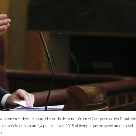
vención en el debate sobre el estado de la nación en el Congreso de los Diputad
a española crezca un 2,4 por ciento en 2015 al tiempo que proyectó un alza del
a