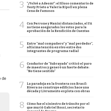
3
"¡Volvé a Adeom!": el filoso comentario de
Yesty Prieto a Valeria Ripoll en plena
Cena de Famosos
4
Con Perrone y Manini distanciados, el FA
no tiene asegurados los votos para la
aprobación de la Rendición de Cuentas
5
Entre "mal compañero" y "mal perdedor",
altísima tensión en vivo entre dos
integrantes de programa radial
l
6
Conductor de "Subrayado" criticó el paro
de maestros y generó un fuerte debate:
"No tiene sentido"
o de
7
La paradoja en la frontera con Brasil:
Rivera no construye edificios hace una
década y Livramento explota con obras
8
Cómo fue el siniestro de tránsito por el
que murió Gabriel Rossi, secretario