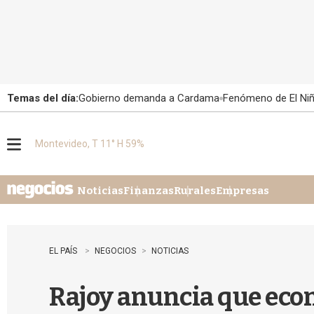
Temas del día:
Gobierno demanda a Cardama
Fenómeno de El Ni
Montevideo, T 11° H 59%
M
e
n
u
Noticias
Finanzas
Rurales
Empresas
EL PAÍS
NEGOCIOS
NOTICIAS
Rajoy anuncia que eco