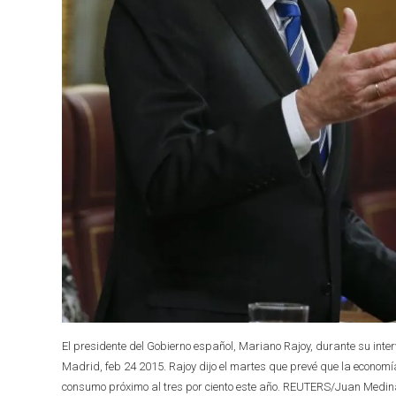
El presidente del Gobierno español, Mariano Rajoy, durante su inter
Madrid, feb 24 2015. Rajoy dijo el martes que prevé que la economí
consumo próximo al tres por ciento este año. REUTERS/Juan Medin