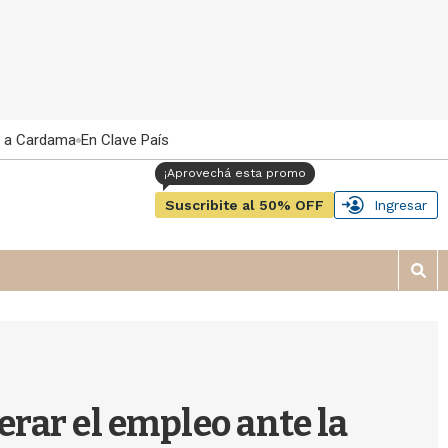
 a Cardama
En Clave País
Suscribite al 50% OFF
Ingresar
M
o
s
t
r
a
r
rar el empleo ante la
b
�