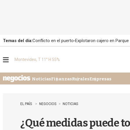
Temas del día:
Conflicto en el puerto
Explotaron cajero en Parque
Montevideo, T 11° H 55%
M
e
n
u
Noticias
Finanzas
Rurales
Empresas
EL PAÍS
NEGOCIOS
NOTICIAS
¿Qué medidas puede tom