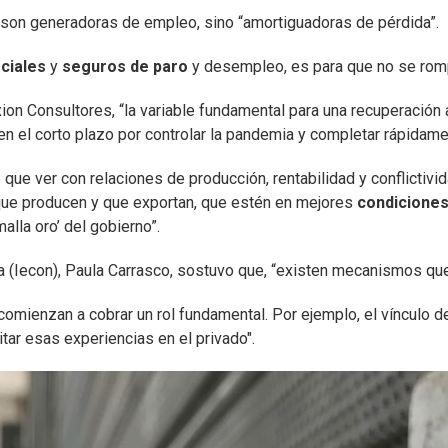
 son generadoras de empleo, sino “amortiguadoras de pérdida”.
ciales
y
seguros de paro
y desempleo, es para que no se rompa
xion Consultores, “la variable fundamental para una recuperación 
en el corto plazo por controlar la pandemia y completar rápidam
ne que ver con relaciones de producción, rentabilidad y conflicti
 que producen y que exportan, que estén en mejores
condicione
alla oro’ del gobierno”.
ía (Iecon), Paula Carrasco, sostuvo que, “existen mecanismos que
comienzan a cobrar un rol fundamental. Por ejemplo, el vínculo d
itar esas experiencias en el privado".