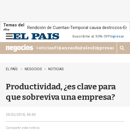
Temas del
Rendición de Cuentas
Temporal causa destrozos
En 
día:
Suscribite al 50% OFF
Ingresar
M
e
Noticias
Finanzas
Rurales
Empresas
n
M
u
o
s
t
EL PAÍS
NEGOCIOS
NOTICIAS
r
a
Productividad, ¿es clave para
r
b
que sobreviva una empresa?
�
s
q
u
25/02/2018, 06:00
e
d
Compartir esta noticia