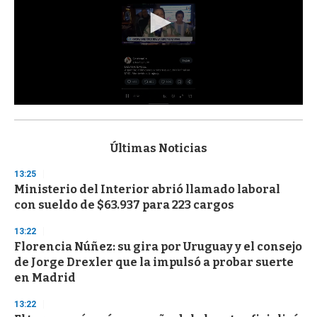
0
s
e
c
Últimas Noticias
o
n
13:25
d
Ministerio del Interior abrió llamado laboral
s
o
con sueldo de $63.937 para 223 cargos
f
3
13:22
3
s
Florencia Núñez: su gira por Uruguay y el consejo
e
de Jorge Drexler que la impulsó a probar suerte
c
en Madrid
o
n
d
13:22
s