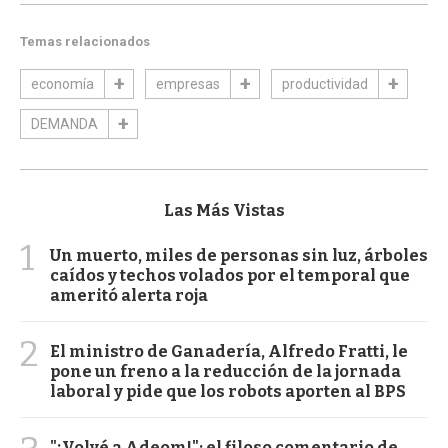
Temas relacionados
economía
empresas
productividad
DEMANDA
Las Más Vistas
1
Un muerto, miles de personas sin luz, árboles
caídos y techos volados por el temporal que
ameritó alerta roja
2
El ministro de Ganadería, Alfredo Fratti, le
pone un freno a la reducción de la jornada
laboral y pide que los robots aporten al BPS
"¡Volvé a Adeom!": el filoso comentario de