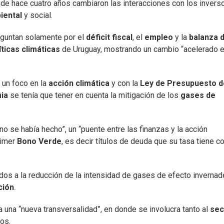
sde hace cuatro años cambiaron las interacciones con los invers
iental
y social.
reguntan solamente por el
déficit fiscal
, el
empleo
y la
balanza 
íticas climáticas
de Uruguay, mostrando un cambio “acelerado e
 un foco en la
acción climática
y con la
Ley de Presupuesto d
mia
se tenía que tener en cuenta la mitigación de los
gases de
o se había hecho”, un “puente entre las finanzas y la acción
rimer
Bono Verde
, es decir títulos de deuda que su tasa tiene 
dos a la reducción de la intensidad de gases de efecto invernad
ción
.
una “nueva transversalidad”, en donde se involucra tanto al
sec
os.