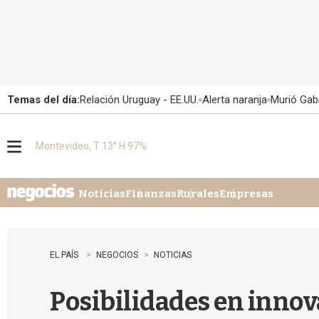
Temas del día:
Relación Uruguay - EE.UU.
Alerta naranja
Murió Gabr
Montevideo, T 13° H 97%
M
e
n
u
Noticias
Finanzas
Rurales
Empresas
EL PAÍS
NEGOCIOS
NOTICIAS
Posibilidades en innov