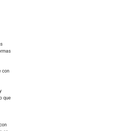
as
formas
e con
y
vo que
 con