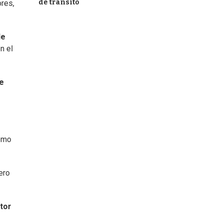
de tránsito
ores,
de
n el
e
como
ero
tor