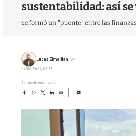
sustentabilidad: así se
Se formó un "puente" entre las finanzas
Lucas Elmallian
14/03/2024, 03:35
Compartir esta noticia
F
W
T
L
E
a
h
w
i
m
c
a
i
n
a
e
t
t
k
i
b
s
t
e
l
o
A
e
d
o
p
r
I
k
p
n