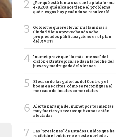
2
¿Por qué está lenta o se cae la plataforma
e-BROU, qué alcance tiene el problema,
qué riesgos hay y cuándo se resolverá?
3
Gobierno quiere llevar mil familias a
Ciudad Vieja aprovechando ocho
propiedades públicas: ¿cómo es el plan
del MVOT?
4
Inumet prevé que "lo más intenso" del
ciclón extratropical se dará la noche del
jueves y madrugada del viernes
5
El ocaso de las galerías del Centro y el
boom en Pocitos: cómo se reconfigura el
mercado de locales comerciales
6
Alerta naranja de Inumet por tormentas
muy fuertes y severas: qué zonas están
afectadas
7
Las "presiones" de Estados Unidos que ha
recibido el gobierno en este período y