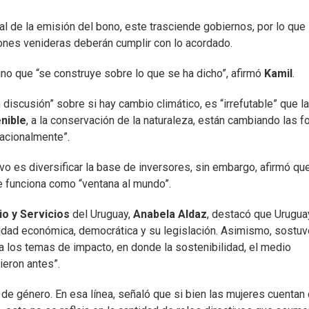
l de la emisión del bono, este trasciende gobiernos, por lo que
iones venideras deberán cumplir con lo acordado.
ino que “se construye sobre lo que se ha dicho”, afirmó
Kamil
.
 discusión” sobre si hay cambio climático, es “irrefutable” que l
nible
, a la conservación de la naturaleza, están cambiando las 
nacionalmente”.
vo es diversificar la base de inversores, sin embargo, afirmó qu
e funciona como “ventana al mundo”.
o y Servicios
del Uruguay,
Anabela Aldaz
, destacó que Urugua
lidad económica, democrática y su legislación. Asimismo, sostu
a los temas de impacto, en donde la sostenibilidad, el medio
eron antes”.
 de género. En esa línea, señaló que si bien las mujeres cuentan