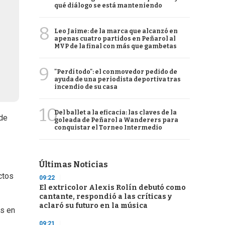
qué diálogo se está manteniendo
8
Leo Jaime: de la marca que alcanzó en
apenas cuatro partidos en Peñarol al
MVP de la final con más que gambetas
9
"Perdí todo": el conmovedor pedido de
ayuda de una periodista deportiva tras
incendio de su casa
10
Del ballet a la eficacia: las claves de la
 de
goleada de Peñarol a Wanderers para
conquistar el Torneo Intermedio
Últimas Noticias
ctos
09:22
El extricolor Alexis Rolín debutó como
cantante, respondió a las críticas y
aclaró su futuro en la música
os en
09:21