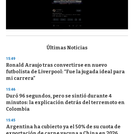
0
s
e
c
Últimas Noticias
o
n
15:49
d
Ronald Araujo tras convertirse en nuevo
s
o
futbolista de Liverpool: “Fue la jugada ideal para
f
mi carrera”
3
3
s
15:46
e
Duró 96 segundos, pero se sintió durante 4
c
minutos: la explicación detrás del terremoto en
o
n
Colombia
d
s
15:45
Argentina ha cubierto ya el 50% de su cuota de
exportación de carne vacuna a China en 2026