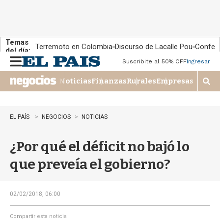
Temas
Terremoto en Colombia
Discurso de Lacalle Pou
Confere
del día:
Suscribite al 50% OFF
Ingresar
M
e
Noticias
Finanzas
Rurales
Empresas
n
M
u
o
s
t
EL PAÍS
NEGOCIOS
NOTICIAS
r
a
¿Por qué el déficit no bajó lo
r
b
que preveía el gobierno?
�
s
q
u
02/02/2018, 06:00
e
d
Compartir esta noticia