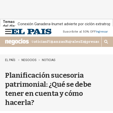
Temas
Conexión Ganadera
Inumet advierte por ciclón extratropi
del día:
Suscribite al 50% OFF
Ingresar
M
e
Noticias
Finanzas
Rurales
Empresas
n
M
u
o
s
t
EL PAÍS
NEGOCIOS
NOTICIAS
r
a
Planificación sucesoria
r
b
patrimonial: ¿Qué se debe
�
s
tener en cuenta y cómo
q
u
hacerla?
e
d