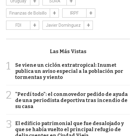
Uruguay
SURA
Finanzas de Bolsillo
IRPF
FDI
Javier Domínguez
Las Más Vistas
1
Se viene un ciclón extratropical: Inumet
publica un aviso especial a la población por
tormentas y viento
2
"Perdí todo": el conmovedor pedido de ayuda
de una periodista deportiva tras incendio de
su casa
3
El edificio patrimonial que fue desalojado y
que se había vuelto el principal refugio de
delincuentes en Ciudad Vieja