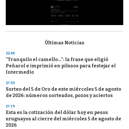
0
s
e
c
Últimas Noticias
o
n
22:49
d
"Tranquilo el camello...": la frase que eligió
s
o
Peñarol e imprimió en pilusos para festejar el
f
Intermedio
3
3
s
21:53
e
Sorteo del 5 de Oro de este miércoles 5 de agosto
c
de 2026: números sorteados, pozos y aciertos
o
n
d
21:19
s
Esta es la cotización del dólar hoy en pesos
uruguayos al cierre del miércoles 5 de agosto de
2026