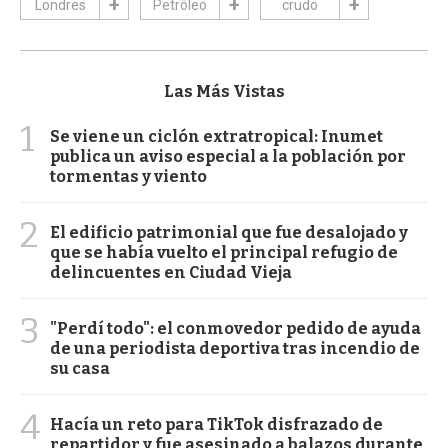
Londres
Petróleo
crudo
Las Más Vistas
1
Se viene un ciclón extratropical: Inumet
publica un aviso especial a la población por
tormentas y viento
2
El edificio patrimonial que fue desalojado y
que se había vuelto el principal refugio de
delincuentes en Ciudad Vieja
3
"Perdí todo": el conmovedor pedido de ayuda
de una periodista deportiva tras incendio de
su casa
4
Hacía un reto para TikTok disfrazado de
repartidor y fue asesinado a balazos durante