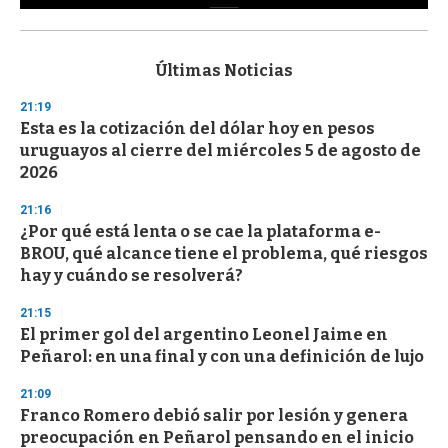
0
s
e
c
Últimas Noticias
o
n
21:19
d
Esta es la cotización del dólar hoy en pesos
s
o
uruguayos al cierre del miércoles 5 de agosto de
f
2026
3
3
s
21:16
e
¿Por qué está lenta o se cae la plataforma e-
c
BROU, qué alcance tiene el problema, qué riesgos
o
n
hay y cuándo se resolverá?
d
s
21:15
El primer gol del argentino Leonel Jaime en
Peñarol: en una final y con una definición de lujo
21:09
Franco Romero debió salir por lesión y genera
preocupación en Peñarol pensando en el inicio