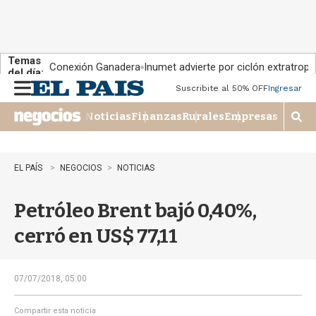
Temas
Conexión Ganadera
Inumet advierte por ciclón extratropi
del día:
Suscribite al 50% OFF
Ingresar
M
e
Noticias
Finanzas
Rurales
Empresas
n
M
u
o
s
t
EL PAÍS
NEGOCIOS
NOTICIAS
r
a
Petróleo Brent bajó 0,40%,
r
b
cerró en US$ 77,11
�
s
q
u
07/07/2018, 05:00
e
d
Compartir esta noticia