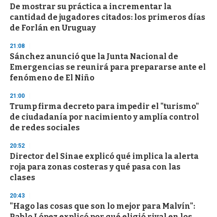
s
De mostrar su práctica a incrementar la
e
cantidad de jugadores citados: los primeros días
c
de Forlán en Uruguay
o
n
d
21:08
s
Sánchez anunció que la Junta Nacional de
Emergencias se reunirá para prepararse ante el
fenómeno de El Niño
21:00
Trump firma decreto para impedir el "turismo"
de ciudadanía por nacimiento y amplía control
de redes sociales
20:52
Director del Sinae explicó qué implica la alerta
roja para zonas costeras y qué pasa con las
clases
20:43
"Hago las cosas que son lo mejor para Malvín":
Pablo López explicó por qué eligió rival en los