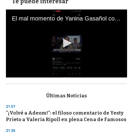
Te puede interesar
El mal momento de Yanina Gasañol con un hincha argentino en "Subrayado"
0
s
e
c
Últimas Noticias
o
n
21:57
d
"¡Volvé a Adeom!": el filoso comentario de Yesty
s
o
Prieto a Valeria Ripoll en plena Cena de Famosos
f
3
21:26
3