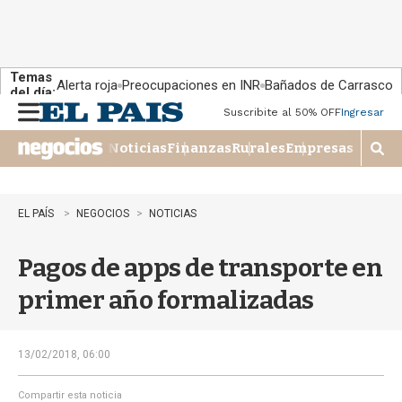
Temas
Alerta roja
Preocupaciones en INR
Bañados de Carrasco
del día:
Suscribite al 50% OFF
Ingresar
M
e
Noticias
Finanzas
Rurales
Empresas
n
M
u
o
s
t
EL PAÍS
NEGOCIOS
NOTICIAS
r
a
Pagos de apps de transporte en
r
b
primer año formalizadas
�
s
q
u
13/02/2018, 06:00
e
d
Compartir esta noticia