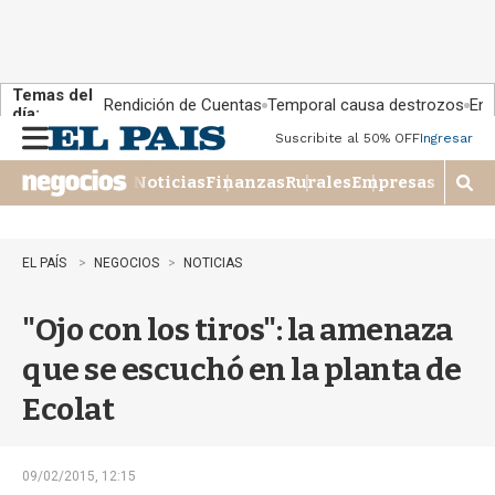
Temas del
Rendición de Cuentas
Temporal causa destrozos
En 
día:
Suscribite al 50% OFF
Ingresar
M
e
Noticias
Finanzas
Rurales
Empresas
n
M
u
o
s
t
EL PAÍS
NEGOCIOS
NOTICIAS
r
a
"Ojo con los tiros": la amenaza
r
b
que se escuchó en la planta de
�
s
Ecolat
q
u
e
d
09/02/2015, 12:15