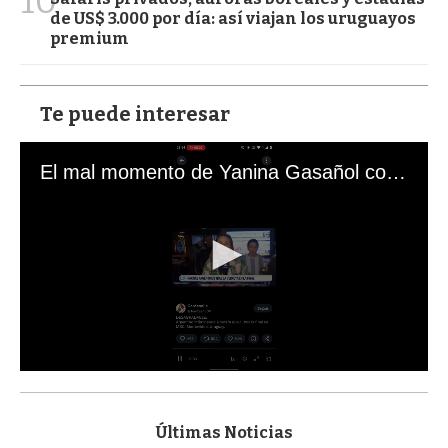
10
de US$ 3.000 por día: así viajan los uruguayos
premium
Te puede interesar
El mal momento de Yanina Gasañol con un hincha argentino en "Subrayado"
0
s
e
c
Últimas Noticias
o