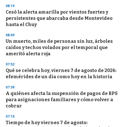
n
08:19
d
Cesó la alerta amarilla por vientos fuertes y
s
o
persistentes que abarcaba desde Montevideo
f
hasta el Chuy
3
3
s
08:09
e
Un muerto, miles de personas sin luz, árboles
c
caídos y techos volados por el temporal que
o
n
ameritó alerta roja
d
s
07:52
Qué se celebra hoy, viernes 7 de agosto de 2026:
efemérides de un día como hoy en la historia
07:39
A quiénes afecta la suspensión de pagos de BPS
para asignaciones familiares y cómo volver a
cobrar
07:10
Tiempo de hoy viernes 7 de agosto: