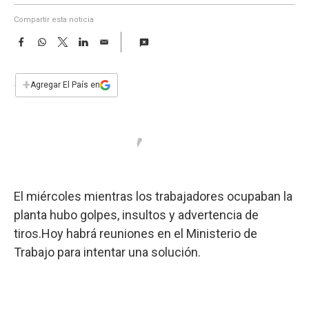
a
Compartir esta noticia
F
W
T
L
E
a
h
w
i
m
c
a
i
n
a
e
t
t
k
i
+
Agregar El País en
b
s
t
e
l
o
A
e
d
o
p
r
I
k
p
n
El miércoles mientras los trabajadores ocupaban la
planta hubo golpes, insultos y advertencia de
tiros.Hoy habrá reuniones en el Ministerio de
Trabajo para intentar una solución.