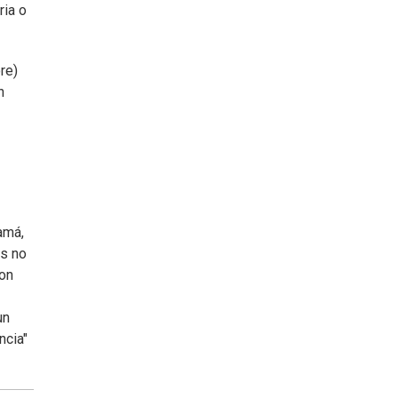
ria o
re)
n
amá,
es no
ron
un
ncia"