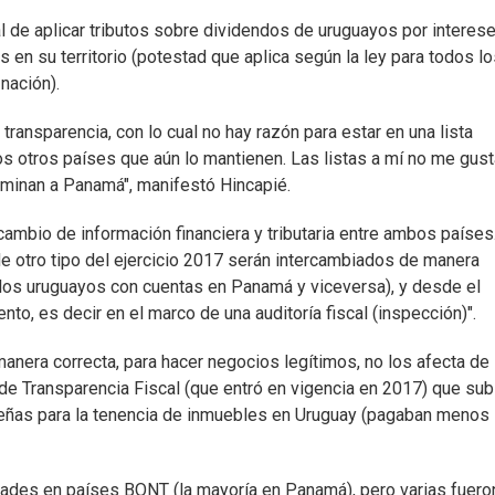
l de aplicar tributos sobre dividendos de uruguayos por interese
 en su territorio (potestad que aplica según la ley para todos l
nación).
ansparencia, con lo cual no hay razón para estar en una lista
os otros países que aún lo mantienen. Las listas a mí no me gust
riminan a Panamá", manifestó Hincapié.
rcambio de información financiera y tributaria entre ambos países
de otro tipo del ejercicio 2017 serán intercambiados de manera
e los uruguayos con cuentas en Panamá y viceversa), y desde el
nto, es decir en el marco de una auditoría fiscal (inspección)".
manera correcta, para hacer negocios legítimos, no los afecta de
y de Transparencia Fiscal (que entró en vigencia en 2017) que sub
nameñas para la tenencia de inmuebles en Uruguay (pagaban menos
dades en países BONT (la mayoría en Panamá), pero varias fuero