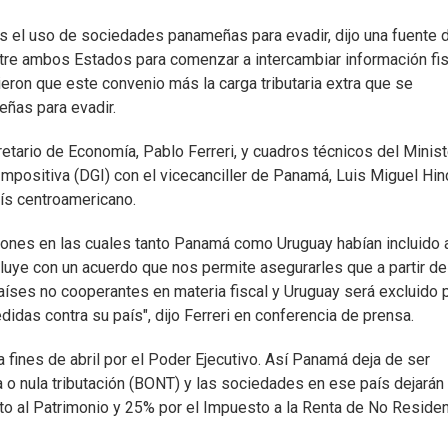
s el uso de sociedades panameñas para evadir, dijo una fuente 
ntre ambos Estados para comenzar a intercambiar información fis
ieron que este convenio más la carga tributaria extra que se
eñas para evadir.
tario de Economía, Pablo Ferreri, y cuadros técnicos del Minist
mpositiva (DGI) con el vicecanciller de Panamá, Luis Miguel Hin
aís centroamericano.
iones en las cuales tanto Panamá como Uruguay habían incluido a
cluye con un acuerdo que nos permite asegurarles que a partir de
íses no cooperantes en materia fiscal y Uruguay será excluido 
idas contra su país", dijo Ferreri en conferencia de prensa.
fines de abril por el Poder Ejecutivo. Así Panamá deja de ser
 o nula tributación (BONT) y las sociedades en ese país dejarán
to al Patrimonio y 25% por el Impuesto a la Renta de No Reside