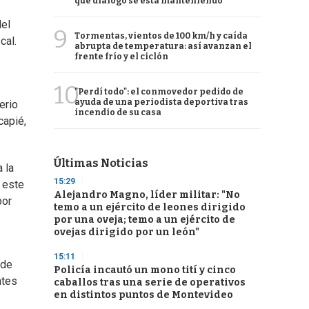
qué diálogo se está manteniendo
del
9
Tormentas, vientos de 100 km/h y caída
cal.
abrupta de temperatura: así avanzan el
frente frío y el ciclón
10
"Perdí todo": el conmovedor pedido de
ayuda de una periodista deportiva tras
erio
incendio de su casa
capié,
Últimas Noticias
 la
15:29
 este
Alejandro Magno, líder militar: "No
por
temo a un ejército de leones dirigido
por una oveja; temo a un ejército de
ovejas dirigido por un león"
15:11
 de
Policía incautó un mono tití y cinco
ntes
caballos tras una serie de operativos
en distintos puntos de Montevideo