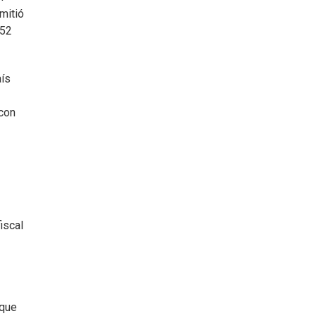
mitió
952
aís
 con
iscal
 que