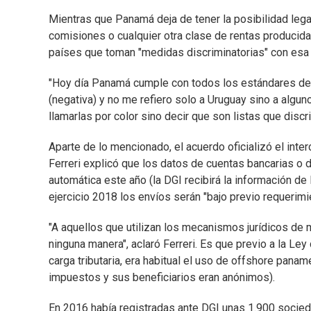
Mientras que Panamá deja de tener la posibilidad lega
comisiones o cualquier otra clase de rentas producidas
países que toman "medidas discriminatorias" con esa 
"Hoy día Panamá cumple con todos los estándares de tr
(negativa) y no me refiero solo a Uruguay sino a algun
llamarlas por color sino decir que son listas que disc
Aparte de lo mencionado, el acuerdo oficializó el inte
Ferreri explicó que los datos de cuentas bancarias o 
automática este año (la DGI recibirá la información d
ejercicio 2018 los envíos serán "bajo previo requerimie
"A aquellos que utilizan los mecanismos jurídicos de 
ninguna manera", aclaró Ferreri. Es que previo a la Le
carga tributaria, era habitual el uso de offshore pa
impuestos y sus beneficiarios eran anónimos).
En 2016 había registradas ante DGI unas 1.900 socie