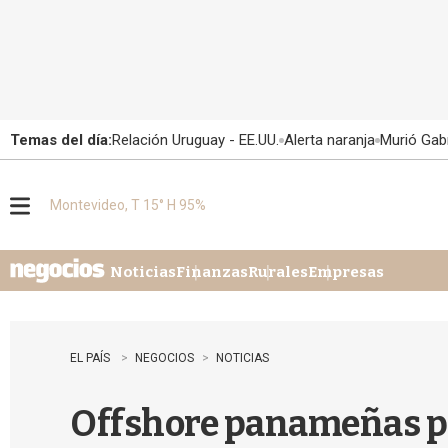
Temas del día:
Relación Uruguay - EE.UU.
Alerta naranja
Murió Gabr
Montevideo, T 15° H 95%
M
e
n
u
Noticias
Finanzas
Rurales
Empresas
EL PAÍS
NEGOCIOS
NOTICIAS
Offshore panameñas pie