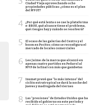
3
Ciudad Vieja aprovechando ocho
propiedades públicas: ¿cómo es el plan
del MVOT?
4
¿Por qué está lenta o se cae la plataforma
e-BROU, qué alcance tiene el problema,
qué riesgos hay y cuándo se resolverá?
5
El ocaso de las galerías del Centro y el
boom en Pocitos: cómo se reconfigura el
mercado de locales comerciales
6
Leo Jaime: de la marca que alcanzó en
apenas cuatro partidos en Peñarol al
MVP de la final con más que gambetas
7
Inumet prevé que "lo más intenso" del
ciclón extratropical se dará la noche del
jueves y madrugada del viernes
8
Las "presiones" de Estados Unidos que ha
recibido el gobierno en este período y