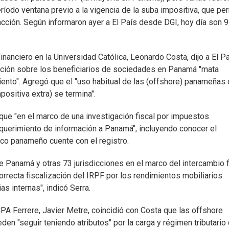
íodo ventana previo a la vigencia de la suba impositiva, que per
nsacción. Según informaron ayer a El País desde DGI, hoy día son 
inanciero en la Universidad Católica, Leonardo Costa, dijo a El P
rmación sobre los beneficiarios de sociedades en Panamá "mata
miento". Agregó que el "uso habitual de las (offshore) panameñas
ositiva extra) se termina".
s que "en el marco de una investigación fiscal por impuestos
requerimiento de información a Panamá", incluyendo conocer el
isco panameño cuente con el registro.
 Panamá y otras 73 jurisdicciones en el marco del intercambio f
correcta fiscalización del IRPF por los rendimientos mobiliarios
as internas", indicó Serra.
PA Ferrere, Javier Metre, coincidió con Costa que las offshore
n "seguir teniendo atributos" por la carga y régimen tributario