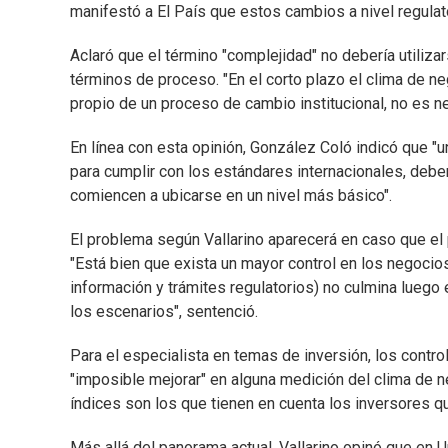
manifestó a El País que estos cambios a nivel regulat
Aclaró que el término "complejidad" no debería utiliz
términos de proceso. "En el corto plazo el clima de n
propio de un proceso de cambio institucional, no es ne
En línea con esta opinión, González Coló indicó que 
para cumplir con los estándares internacionales, deb
comiencen a ubicarse en un nivel más básico".
El problema según Vallarino aparecerá en caso que el 
"Está bien que exista un mayor control en los negocios
información y trámites regulatorios) no culmina luego
los escenarios", sentenció.
Para el especialista en temas de inversión, los control
"imposible mejorar" en alguna medición del clima de 
índices son los que tienen en cuenta los inversores qu
Más allá del panorama actual, Vallarino opinó que en