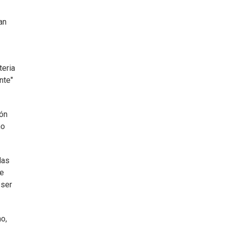
an
teria
nte"
ión
ño
las
se
 ser
o,