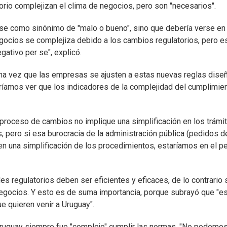
orio complejizan el clima de negocios, pero son "necesarios".
arse como sinónimo de "malo o bueno", sino que debería verse en
egocios se complejiza debido a los cambios regulatorios, pero e
gativo per se", explicó.
"una vez que las empresas se ajusten a estas nuevas reglas dis
eríamos ver que los indicadores de la complejidad del cumplimie
proceso de cambios no implique una simplificación en los trámit
, pero si esa burocracia de la administración pública (pedidos d
 en una simplificación de los procedimientos, estaríamos en el p
es regulatorios deben ser eficientes y eficaces, de lo contrario 
negocios. Y esto es de suma importancia, porque subrayó que "e
e quieren venir a Uruguay".
 Uruguay siempre fue "complejo" cumplir las normas. "No podemo