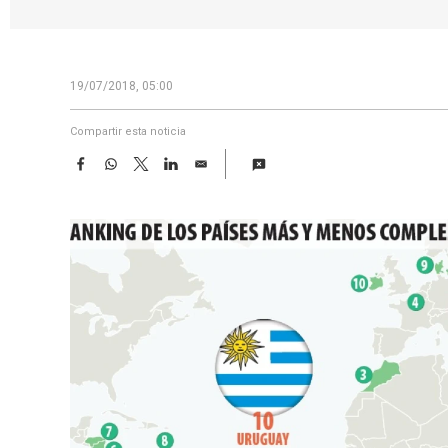
19/07/2018, 05:00
Compartir esta noticia
F
W
T
L
E
a
h
w
i
m
c
a
i
n
a
e
t
t
k
i
b
s
t
e
l
o
A
e
d
o
p
r
I
k
p
n