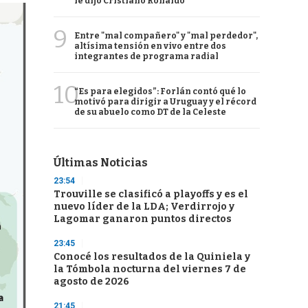
le dijo Cristiano Ronaldo
9
Entre "mal compañero" y "mal perdedor",
altísima tensión en vivo entre dos
integrantes de programa radial
10
“Es para elegidos”: Forlán contó qué lo
motivó para dirigir a Uruguay y el récord
de su abuelo como DT de la Celeste
Últimas Noticias
23:54
Trouville se clasificó a playoffs y es el
nuevo líder de la LDA; Verdirrojo y
Lagomar ganaron puntos directos
23:45
Conocé los resultados de la Quiniela y
la Tómbola nocturna del viernes 7 de
agosto de 2026
21:45