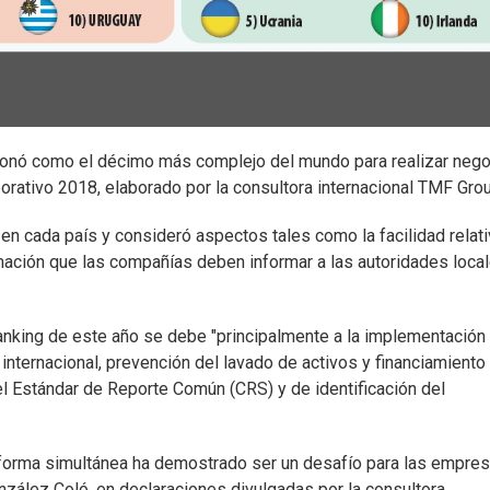
cionó como el décimo más complejo del mundo para realizar neg
rativo 2018, elaborado por la consultora internacional TMF Grou
se en cada país y consideró aspectos tales como la facilidad relat
rmación que las compañías deben informar a las autoridades local
.
ranking de este año se debe "principalmente a la implementación
internacional, prevención del lavado de activos y financiamiento
el Estándar de Reporte Común (CRS) y de identificación del
forma simultánea ha demostrado ser un desafío para las empres
zález Coló, en declaraciones divulgadas por la consultora.