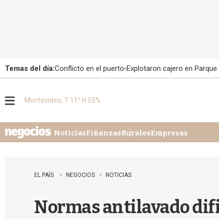
Temas del día:
Conflicto en el puerto
Explotaron cajero en Parque
Montevideo, T 11° H 55%
M
e
n
u
Noticias
Finanzas
Rurales
Empresas
EL PAÍS
NEGOCIOS
NOTICIAS
Normas antilavado dif