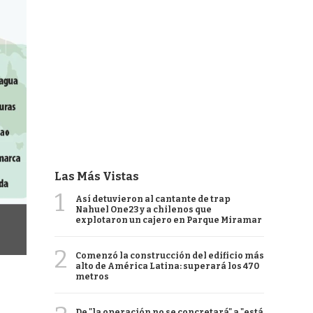
Las Más Vistas
1
Así detuvieron al cantante de trap
Nahuel One23 y a chilenos que
explotaron un cajero en Parque Miramar
2
Comenzó la construcción del edificio más
alto de América Latina: superará los 470
metros
De "la operación no se concretará" a "está