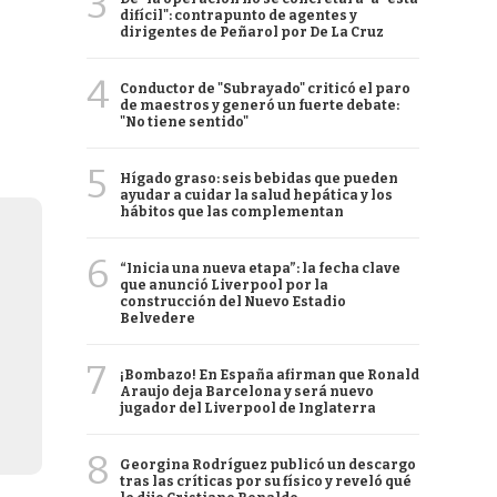
3
difícil": contrapunto de agentes y
dirigentes de Peñarol por De La Cruz
4
Conductor de "Subrayado" criticó el paro
de maestros y generó un fuerte debate:
"No tiene sentido"
5
Hígado graso: seis bebidas que pueden
ayudar a cuidar la salud hepática y los
hábitos que las complementan
6
“Inicia una nueva etapa”: la fecha clave
que anunció Liverpool por la
construcción del Nuevo Estadio
Belvedere
7
¡Bombazo! En España afirman que Ronald
Araujo deja Barcelona y será nuevo
jugador del Liverpool de Inglaterra
8
Georgina Rodríguez publicó un descargo
tras las críticas por su físico y reveló qué