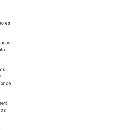
so es
eñadas
nto
es.
e
eor de
será
sos
s