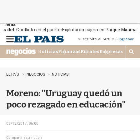
Tema
s del
Conflicto en el puerto
Explotaron cajero en Parque Miramar
día:
Suscribite al 50% OFF
Ingresar
M
e
Noticias
Finanzas
Rurales
Empresas
n
M
u
o
s
t
EL PAÍS
NEGOCIOS
NOTICIAS
r
a
Moreno: "Uruguay quedó un
r
b
poco rezagado en educación"
�
s
q
u
03/12/2017, 06:00
e
d
Compartir esta noticia