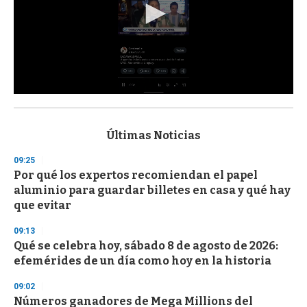
0
s
e
c
Últimas Noticias
o
n
09:25
d
Por qué los expertos recomiendan el papel
s
o
aluminio para guardar billetes en casa y qué hay
f
que evitar
3
3
s
09:13
e
Qué se celebra hoy, sábado 8 de agosto de 2026:
c
efemérides de un día como hoy en la historia
o
n
d
09:02
s
Números ganadores de Mega Millions del