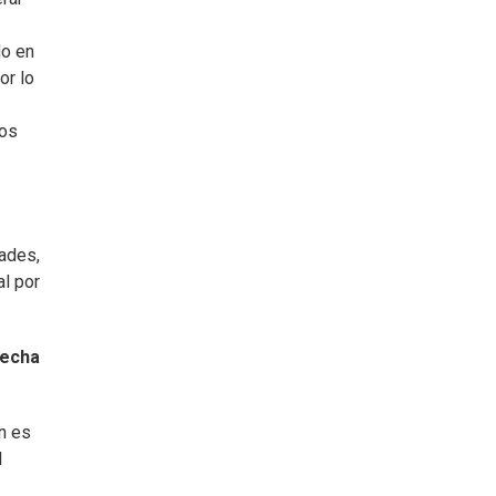
do en
or lo
mos
ades,
al por
recha
n es
l