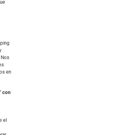
que
pping
y
. Nos
es
mos en
” con
e el
rar