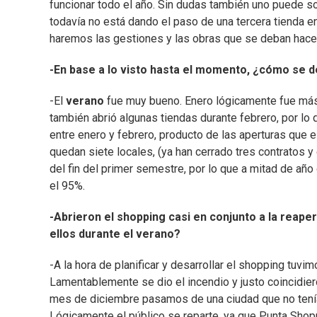
funcionar todo el año. Sin dudas también uno puede so
todavía no está dando el paso de una tercera tienda en
haremos las gestiones y las obras que se deban hacer
-En base a lo visto hasta el momento, ¿cómo se d
-El
verano
fue muy bueno. Enero lógicamente fue más 
también abrió algunas tiendas durante febrero, por lo
entre enero y febrero, producto de las aperturas que e
quedan siete locales, (ya han cerrado tres contratos 
del fin del primer semestre, por lo que a mitad de a
el 95%.
-Abrieron el shopping casi en conjunto a la reap
ellos durante el verano?
-A la hora de planificar y desarrollar el shopping tuv
Lamentablemente se dio el incendio y justo coincidiero
mes de diciembre pasamos de una ciudad que no tenía
Lógicamente el público se reparte, ya que Punta Shoppi