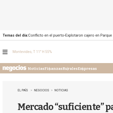
Temas del día:
Conflicto en el puerto
Explotaron cajero en Parque
Montevideo, T 11° H 55%
M
e
n
u
Noticias
Finanzas
Rurales
Empresas
EL PAÍS
NEGOCIOS
NOTICIAS
Mercado “suficiente” pa