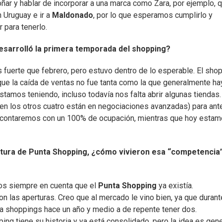
ñar y hablar de incorporar a una marca como Zara, por ejemplo, 
 Uruguay e ir a
Maldonado
, por lo que esperamos cumplirlo y
 para tenerlo.
esarrolló la primera temporada del shopping?
fuerte que febrero, pero estuvo dentro de lo esperable. El sho
 que la caída de ventas no fue tanta como la que generalmente ha
stamos teniendo, incluso todavía nos falta abrir algunas tiendas
y en los otros cuatro están en negociaciones avanzadas) para ant
ño contaremos con un 100% de ocupación, mientras que hoy esta
ertura de Punta Shopping, ¿cómo vivieron esa “competencia
imos siempre en cuenta que el
Punta Shopping
ya existía.
n las aperturas. Creo que al mercado le vino bien, ya que durant
 shoppings hace un año y medio a de repente tener dos.
ng tiene su historia y ya está consolidado, pero la idea es gene