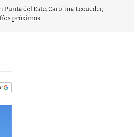
s
 Punta del Este. Carolina Lecueder,
q
u
fíos próximos.
e
d
a
 en