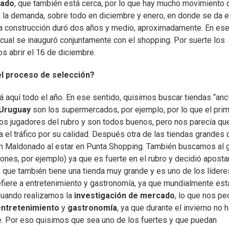
nado
, que también está cerca, por lo que hay mucho movimiento 
n la demanda, sobre todo en diciembre y enero, en donde se da e
La construcción duró dos años y medio, aproximadamente. En es
 cual se inauguró conjuntamente con el shopping. Por suerte los
s abrir el 16 de diciembre.
el proceso de selección?
 aquí todo el año. En ese sentido, quisimos buscar tiendas “ancl
 Uruguay
son los supermercados, por ejemplo, por lo que el pri
cos jugadores del rubro y son todos buenos, pero nos parecía qu
 el tráfico por su calidad. Después otra de las tiendas grandes 
en Maldonado al estar en Punta Shopping. También buscamos al 
ones, por ejemplo) ya que es fuerte en el rubro y decidió aposta
 que también tiene una tienda muy grande y es uno de los lídere
efiere a entretenimiento y gastronomía, ya que mundialmente est
Cuando realizamos la
investigación de mercado
, lo que nos pe
entretenimiento
y
gastronomía
, ya que durante el invierno no 
se. Por eso quisimos que sea uno de los fuertes y que puedan