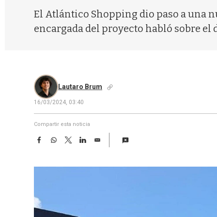
El Atlántico Shopping dio paso a una n
encargada del proyecto habló sobre el
Lautaro Brum
16/03/2024, 03:40
Compartir esta noticia
F
W
T
L
E
a
h
w
i
m
c
a
i
n
a
e
t
t
k
i
b
s
t
e
l
o
A
e
d
o
p
r
I
k
p
n