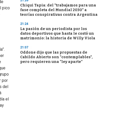
21:26
de
Chiqui Tapia: del "trabajamos para una
l pico
fase completa del Mundial 2030" a
e
teorías conspirativas contra Argentina
21:24
La pasión de un periodista por los
datos deportivos que hasta le costó un
matrimonio: la historia de Willy Viola
21:07
a”.
Oddone dijo que las propuestas de
mer
Cabildo Abierto son "contemplables",
e
pero requieren una "ley aparte"
que
grupo
r por
s del
á
día el
hay