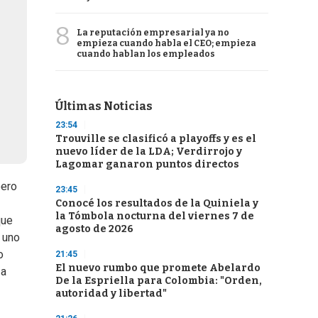
8
La reputación empresarial ya no
empieza cuando habla el CEO; empieza
cuando hablan los empleados
Últimas Noticias
23:54
Trouville se clasificó a playoffs y es el
nuevo líder de la LDA; Verdirrojo y
Lagomar ganaron puntos directos
pero
23:45
Conocé los resultados de la Quiniela y
la Tómbola nocturna del viernes 7 de
que
agosto de 2026
 uno
o
21:45
El nuevo rumbo que promete Abelardo
 a
De la Espriella para Colombia: "Orden,
autoridad y libertad"