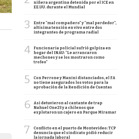
niñera argentina detenida por el ICE en
EE.UU. durante el Mundial
3
Entre "mal compañero" y "mal perdedor",
altísima tensión en vivo entre dos
integrantes de programa radial
4
Funcionaria policial sufrió golpiza en
hogar del INAU: "Le arrancaron
mechones y se los mostraron como
trofeo"
5
Con Perrone y Manini distanciados, el FA
no tiene asegurados los votos para la
aprobación de la Rendición de Cuentas
6
Así detuvieron al cantante de trap
Nahuel One23 y a chilenos que
explotaron un cajero en Parque Miramar
7
Conflicto en el puerto de Montevideo: TCP
denuncia que el sindicato pidió reducir
la jornada laboral