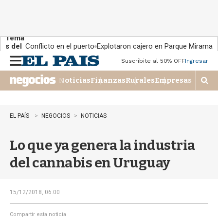
Tema
s del
Conflicto en el puerto
Explotaron cajero en Parque Miramar
día:
Suscribite al 50% OFF
Ingresar
M
e
Noticias
Finanzas
Rurales
Empresas
n
M
u
o
s
t
EL PAÍS
NEGOCIOS
NOTICIAS
r
a
Lo que ya genera la industria
r
b
del cannabis en Uruguay
�
s
q
u
15/12/2018, 06:00
e
d
Compartir esta noticia