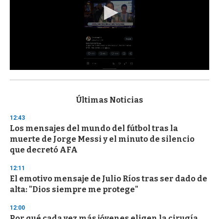
0
s
e
c
Últimas Noticias
o
n
12:43
d
Los mensajes del mundo del fútbol tras la
s
o
muerte de Jorge Messi y el minuto de silencio
f
que decretó AFA
3
3
s
12:11
e
El emotivo mensaje de Julio Ríos tras ser dado de
c
alta: "Dios siempre me protege"
o
n
d
12:00
s
Por qué cada vez más jóvenes eligen la cirugía