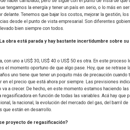
uede haber cambiado, pero se sigue con el punto de vista de que 
ue tengamos la energía y tener un país en serio, o lo más en ser
 delante. Tenemos que bajar los costos, mejorar la gestión, los
ias desde el punto de vista empresarial. Son diferentes gobier
llevado bien siempre con todos.
 La obra está parada y hay bastante incertidumbre sobre su
a, con uno a US$ 30, US$ 40 o US$ 50 es otra. En este proceso l
 es el momento oportuno de que algo pase. Hoy, que se retrase l
20 años uno tiene que tener un poquito más de precaución cuando
r en el precio que está ahora por siempre. Las previsiones indic
ro va a crecer. De hecho, en este momento estamos haciendo las
a regasificadora en función de todas las variables. Acá hay que 
cional, la nacional, la evolución del mercado del gas, del barril de
s que están en desarrollo.
e proyecto de regasificación?