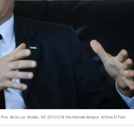
Pcio. de la Luz, Mvdeo., ND 20151218, foto Marcelo Bonjour
Archivo El Pais