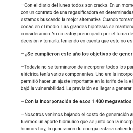
—Con el diario del lunes todos son cracks. En un mome
con un contrato de una regasificadora en determinadas
estamos buscando la mejor alternativa. Cuando tomamo
cosas en el medio. Las grandes hipótesis se mantienen
consideración. Yo no estoy preocupado por el tema de l
decisión y tomarla, teniendo en cuenta que esto no e
—¿Se cumplieron este año los objetivos de gener
—Todavía no se terminaron de incorporar todos los par
eléctrica tenía varios componentes. Uno era la incorpo
permitió hacer un ajuste importante en la tarifa de la 
bajó la vulnerabilidad. La previsión es llegar a gener
—Con la incorporación de esos 1.400 megavatios e
—Nosotros venimos bajando el costo de generación año
tuvimos un aporte hidráulico que se juntó con la inco
hicimos hoy, la generación de energía estaría saliend