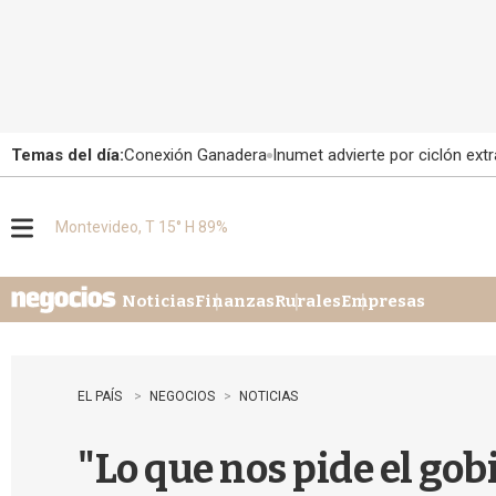
Temas del día:
Conexión Ganadera
Inumet advierte por ciclón extr
Montevideo, T 15° H 89%
M
e
n
u
Noticias
Finanzas
Rurales
Empresas
EL PAÍS
NEGOCIOS
NOTICIAS
"Lo que nos pide el gob