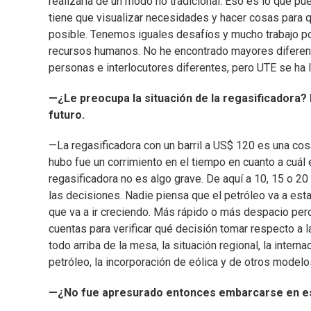
realizarla de un modo no tradicional. Eso es lo que p
tiene que visualizar necesidades y hacer cosas para q
posible. Tenemos iguales desafíos y mucho trabajo por
recursos humanos. No he encontrado mayores diferenc
personas e interlocutores diferentes, pero UTE se ha 
—¿Le preocupa la situación de la regasificadora?
futuro.
—La regasificadora con un barril a US$ 120 es una cos
hubo fue un corrimiento en el tiempo en cuanto a cuál
regasificadora no es algo grave. De aquí a 10, 15 o 
las decisiones. Nadie piensa que el petróleo va a esta
que va a ir creciendo. Más rápido o más despacio pe
cuentas para verificar qué decisión tomar respecto a l
todo arriba de la mesa, la situación regional, la interna
petróleo, la incorporación de eólica y de otros modelo
—¿No fue apresurado entonces embarcarse en es