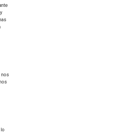
ante
 y
has
n
a nos
 nos
 lo