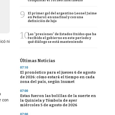
conquistar el Torneo Intermedio
9
El primer gol del argentino Leonel Jaime
en Peñarol: en una final y con una
definición de lujo
10
Las "presiones" de Estados Unidos que ha
recibido el gobierno en este período y
icó ni
qué diálogo se está manteniendo
Últimas Noticias
07:10
El pronóstico para el jueves 6 de agosto
de 2026: cómo estará el tiempo en cada
zona del país, según Inumet
07:00
a
Estas fueron las bolillas de la suerte en
r con
la Quiniela y Tómbola de ayer
miércoles 5 de agosto de 2026
07:00