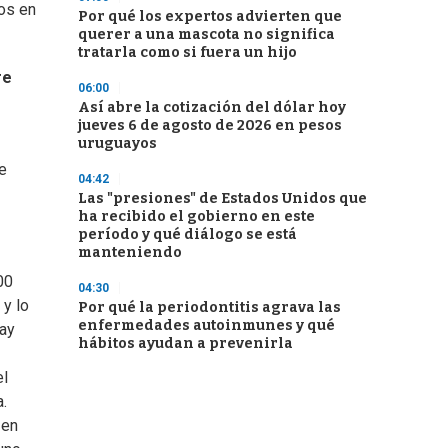
os en
Por qué los expertos advierten que
querer a una mascota no significa
tratarla como si fuera un hijo
re
06:00
Así abre la cotización del dólar hoy
jueves 6 de agosto de 2026 en pesos
uruguayos
e
04:42
Las "presiones" de Estados Unidos que
ha recibido el gobierno en este
período y qué diálogo se está
manteniendo
00
04:30
 y lo
Por qué la periodontitis agrava las
enfermedades autoinmunes y qué
hay
hábitos ayudan a prevenirla
el
.
 en