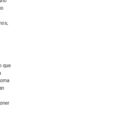
uno
io
nos,
o que
a
 toma
an
poner