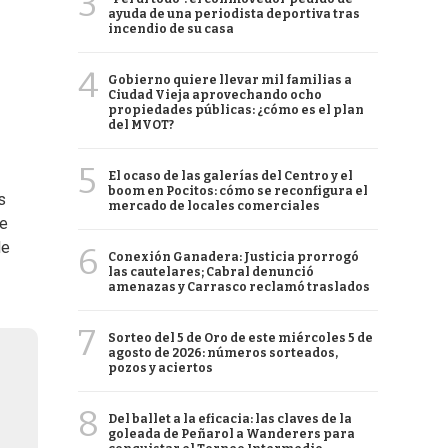
3
ayuda de una periodista deportiva tras
incendio de su casa
4
Gobierno quiere llevar mil familias a
Ciudad Vieja aprovechando ocho
propiedades públicas: ¿cómo es el plan
del MVOT?
5
El ocaso de las galerías del Centro y el
boom en Pocitos: cómo se reconfigura el
s
mercado de locales comerciales
se
de
6
Conexión Ganadera: Justicia prorrogó
las cautelares; Cabral denunció
amenazas y Carrasco reclamó traslados
7
Sorteo del 5 de Oro de este miércoles 5 de
agosto de 2026: números sorteados,
pozos y aciertos
8
Del ballet a la eficacia: las claves de la
goleada de Peñarol a Wanderers para