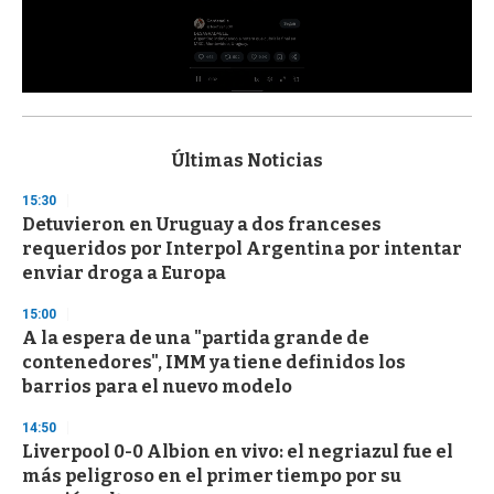
0
s
e
c
Últimas Noticias
o
n
15:30
d
Detuvieron en Uruguay a dos franceses
s
o
requeridos por Interpol Argentina por intentar
f
enviar droga a Europa
3
3
s
15:00
e
A la espera de una "partida grande de
c
contenedores", IMM ya tiene definidos los
o
n
barrios para el nuevo modelo
d
s
14:50
Liverpool 0-0 Albion en vivo: el negriazul fue el
más peligroso en el primer tiempo por su