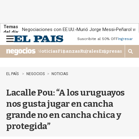
Temas
Negociaciones con EE.UU.
Murió Jorge Messi
Peñarol vs
del día:
Suscribite al 50% OFF
Ingresar
M
e
Noticias
Finanzas
Rurales
Empresas
n
M
u
o
s
t
EL PAÍS
NEGOCIOS
NOTICIAS
r
a
Lacalle Pou: “A los uruguayos
r
b
nos gusta jugar en cancha
�
s
grande no en cancha chica y
q
u
protegida”
e
d