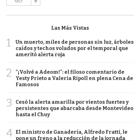
MEF
Las Más Vistas
1
Un muerto, miles de personas sin luz, árboles
caídos y techos volados por el temporal que
ameritó alerta roja
2
"¡Volvé a Adeom!": el filoso comentario de
Yesty Prieto a Valeria Ripoll en plena Cena de
Famosos
3
Cesó la alerta amarilla por vientos fuertes y
persistentes que abarcaba desde Montevideo
hasta el Chuy
4
El ministro de Ganadería, Alfredo Fratti, le
pone un freno a la reducción de la jornada