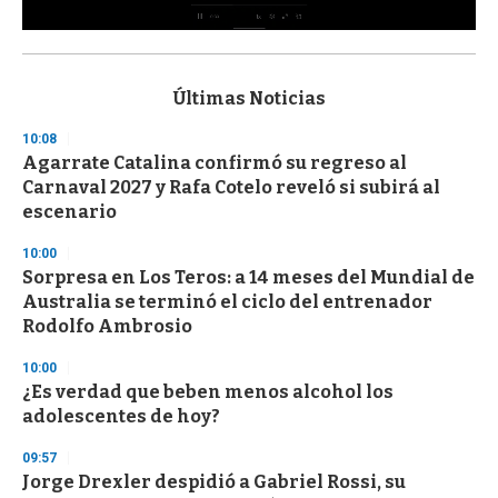
0
s
e
c
Últimas Noticias
o
n
10:08
d
Agarrate Catalina confirmó su regreso al
s
o
Carnaval 2027 y Rafa Cotelo reveló si subirá al
f
escenario
3
3
s
10:00
e
Sorpresa en Los Teros: a 14 meses del Mundial de
c
Australia se terminó el ciclo del entrenador
o
n
Rodolfo Ambrosio
d
s
10:00
¿Es verdad que beben menos alcohol los
adolescentes de hoy?
09:57
Jorge Drexler despidió a Gabriel Rossi, su