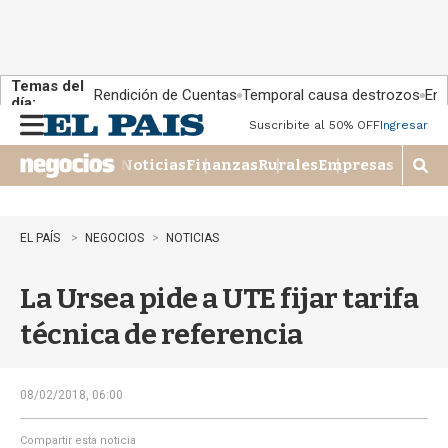
Temas del
Rendición de Cuentas
Temporal causa destrozos
En 
día:
Suscribite al 50% OFF
Ingresar
M
e
Noticias
Finanzas
Rurales
Empresas
n
M
u
o
s
t
EL PAÍS
NEGOCIOS
NOTICIAS
r
a
La Ursea pide a UTE fijar tarifa
r
b
técnica de referencia
�
s
q
u
08/02/2018, 06:00
e
d
Compartir esta noticia