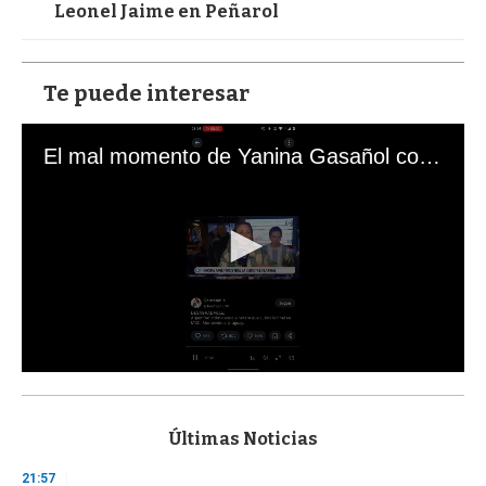
Leonel Jaime en Peñarol
Te puede interesar
El mal momento de Yanina Gasañol con un hincha argentino en "Subrayado"
0
s
e
c
Últimas Noticias
o
n
21:57
d