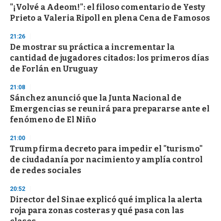
"¡Volvé a Adeom!": el filoso comentario de Yesty
s
o
Prieto a Valeria Ripoll en plena Cena de Famosos
f
3
21:26
3
s
De mostrar su práctica a incrementar la
e
cantidad de jugadores citados: los primeros días
c
de Forlán en Uruguay
o
n
d
21:08
s
Sánchez anunció que la Junta Nacional de
Emergencias se reunirá para prepararse ante el
fenómeno de El Niño
21:00
Trump firma decreto para impedir el "turismo"
de ciudadanía por nacimiento y amplía control
de redes sociales
20:52
Director del Sinae explicó qué implica la alerta
roja para zonas costeras y qué pasa con las