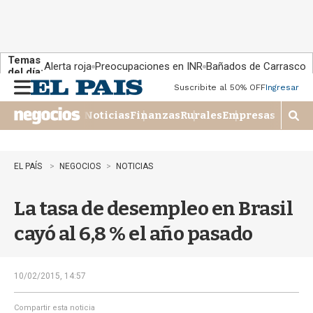
Temas
Alerta roja
Preocupaciones en INR
Bañados de Carrasco
del día:
Suscribite al 50% OFF
Ingresar
M
e
Noticias
Finanzas
Rurales
Empresas
n
M
u
o
s
t
EL PAÍS
NEGOCIOS
NOTICIAS
r
a
La tasa de desempleo en Brasil
r
b
cayó al 6,8 % el año pasado
�
s
q
u
10/02/2015, 14:57
e
d
Compartir esta noticia