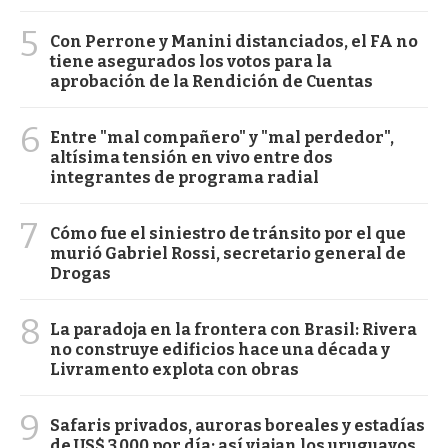
5
Con Perrone y Manini distanciados, el FA no
tiene asegurados los votos para la
aprobación de la Rendición de Cuentas
6
Entre "mal compañero" y "mal perdedor",
altísima tensión en vivo entre dos
integrantes de programa radial
7
Cómo fue el siniestro de tránsito por el que
murió Gabriel Rossi, secretario general de
Drogas
8
La paradoja en la frontera con Brasil: Rivera
no construye edificios hace una década y
Livramento explota con obras
9
Safaris privados, auroras boreales y estadías
de US$ 3.000 por día: así viajan los uruguayos