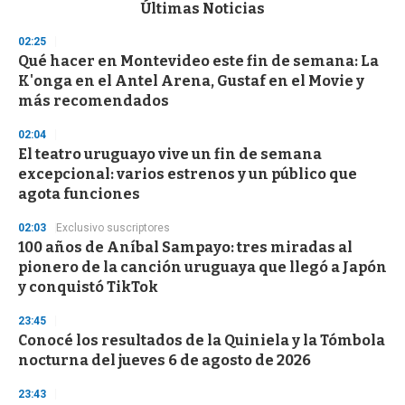
c
Últimas Noticias
o
n
02:25
d
Qué hacer en Montevideo este fin de semana: La
s
o
K'onga en el Antel Arena, Gustaf en el Movie y
f
más recomendados
3
3
s
02:04
e
El teatro uruguayo vive un fin de semana
c
excepcional: varios estrenos y un público que
o
n
agota funciones
d
s
02:03
Exclusivo suscriptores
100 años de Aníbal Sampayo: tres miradas al
pionero de la canción uruguaya que llegó a Japón
y conquistó TikTok
23:45
Conocé los resultados de la Quiniela y la Tómbola
nocturna del jueves 6 de agosto de 2026
23:43