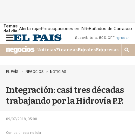
Temas
Alerta roja
Preocupaciones en INR
Bañados de Carrasco
del día:
Suscribite al 50% OFF
Ingresar
M
e
Noticias
Finanzas
Rurales
Empresas
n
M
u
o
s
t
EL PAÍS
NEGOCIOS
NOTICIAS
r
a
Integración: casi tres décadas
r
b
trabajando por la Hidrovía P.P.
�
s
q
u
09/07/2018, 05:00
e
d
Compartir esta noticia