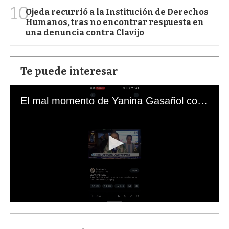
10
Ojeda recurrió a la Institución de Derechos
Humanos, tras no encontrar respuesta en
una denuncia contra Clavijo
Te puede interesar
El mal momento de Yanina Gasañol con un hincha argentino en "Subrayado"
0
s
e