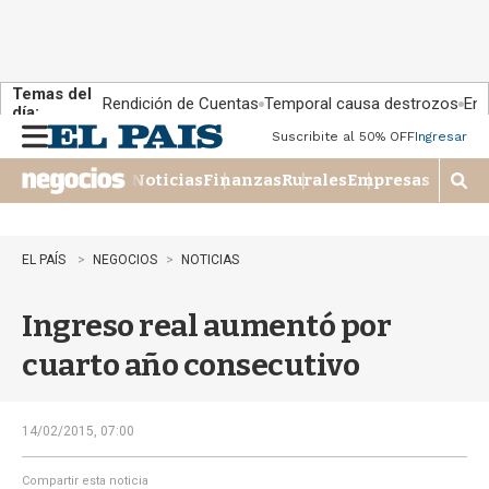
Temas del
Rendición de Cuentas
Temporal causa destrozos
En 
día:
Suscribite al 50% OFF
Ingresar
M
e
Noticias
Finanzas
Rurales
Empresas
n
M
u
o
s
t
EL PAÍS
NEGOCIOS
NOTICIAS
r
a
Ingreso real aumentó por
r
b
cuarto año consecutivo
�
s
q
u
14/02/2015, 07:00
e
d
Compartir esta noticia