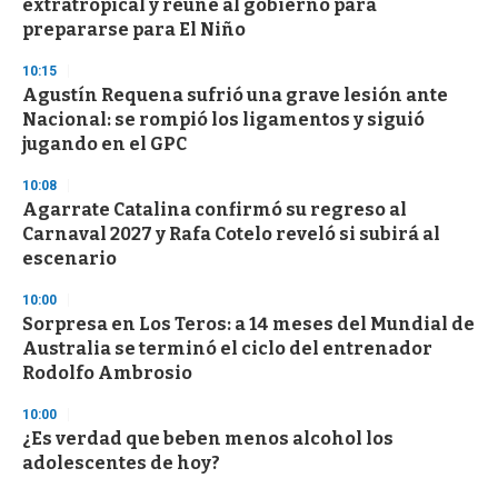
extratropical y reúne al gobierno para
o
n
prepararse para El Niño
d
s
10:15
Agustín Requena sufrió una grave lesión ante
Nacional: se rompió los ligamentos y siguió
jugando en el GPC
10:08
Agarrate Catalina confirmó su regreso al
Carnaval 2027 y Rafa Cotelo reveló si subirá al
escenario
10:00
Sorpresa en Los Teros: a 14 meses del Mundial de
Australia se terminó el ciclo del entrenador
Rodolfo Ambrosio
10:00
¿Es verdad que beben menos alcohol los
adolescentes de hoy?