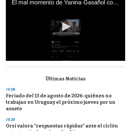
El mal momento de Yanina Gasañol con un hincha argentino en "Subrayado"
0
s
e
c
Últimas Noticias
o
n
10:28
d
Feriado del 13 de agosto de 2026: quiénes no
s
o
trabajan en Uruguay el próximo jueves por un
f
asueto
3
3
s
10:24
e
Orsi valora “respuestas rápidas” ante el ciclón
c